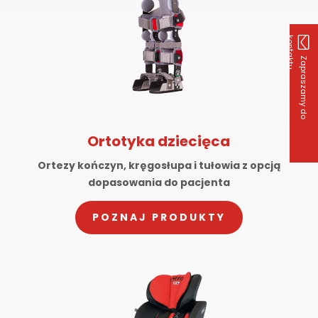
k
u
Z
a
p
r
a
s
z
a
m
y
d
o
o
n
t
a
k
t
Ortotyka dziecięca
Ortezy kończyn, kręgosłupa i tułowia z opcją
dopasowania do pacjenta
POZNAJ PRODUKTY