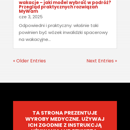
wakacje – jaki model wybrać w podróż?
Przegląd praktycznych rozwiązań
MyWam
cze 3, 2025
Odpowiedni i praktyczny: właśnie taki
powinien być wózek inwalidzki spacerowy
na wakacyjne...
« Older Entries
Next Entries »
TA STRONA PREZENTUJE
WYROBY MEDYCZNE.
UŻYWAJ
ICH ZGODNIE Z INSTRUKCJĄ