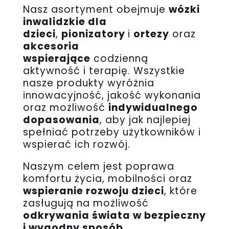
Nasz asortyment obejmuje
wózki
inwalidzkie dla
dzieci
,
pionizatory
i
ortezy
oraz
akcesoria
wspierające
codzienną
aktywność i terapię. Wszystkie
nasze produkty wyróżnia
innowacyjność, jakość wykonania
oraz możliwość
indywidualnego
dopasowania
, aby jak najlepiej
spełniać potrzeby użytkowników i
wspierać ich rozwój.
Naszym celem jest poprawa
komfortu życia, mobilności oraz
wspieranie rozwoju dzieci
, które
zasługują na możliwość
odkrywania świata w bezpieczny
i wygodny sposób
.