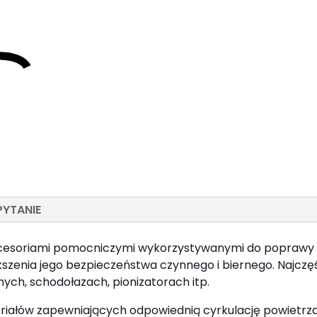
PYTANIE
cesoriami pomocniczymi wykorzystywanymi do poprawy i st
większenia jego bezpieczeństwa czynnego i biernego. Najc
nych, schodołazach, pionizatorach itp.
eriałów zapewniających odpowiednią cyrkulację powietrza