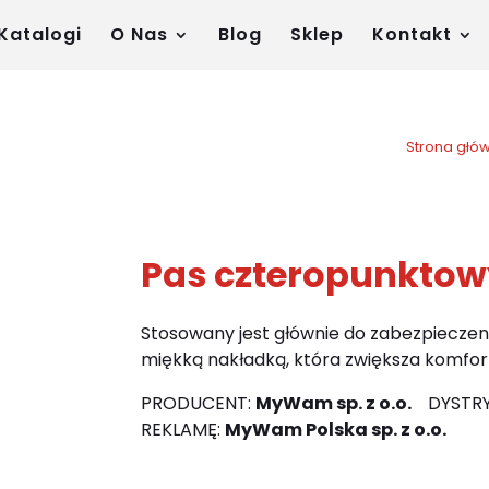
Katalogi
O Nas
Blog
Sklep
Kontakt
Strona głó
Pas czteropunktow
Stosowany jest głównie do zabezpieczeni
miękką nakładką, która zwiększa komfor
PRODUCENT:
My
Wam sp. z o.o.
DYSTR
REKLAMĘ:
MyWam Polska sp. z o.o.