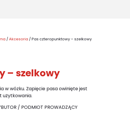
for:
wna
/
Akcesoria
/
Pas czteropunktowy – szelkowy
y – szelkowy
a w wózku. Zapięcie pasa owinięte jest
t użytkowania.
YBUTOR / PODMIOT PROWADZĄCY