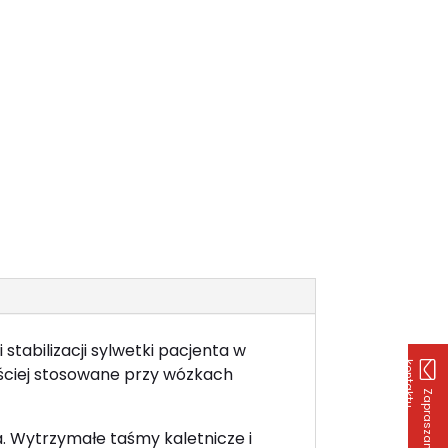
abilizacji sylwetki pacjenta w
k
u
zęściej stosowane przy wózkach
Z
a
p
r
a
s
z
a
m
y
d
o
o
n
t
a
k
t
. Wytrzymałe taśmy kaletnicze i