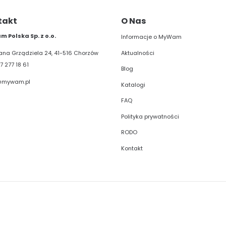
takt
O Nas
 Polska Sp. z o.o.
Informacje o MyWam
Aktualności
liana Grządziela 24, 41-516 Chorzów
7 277 18 61
Blog
@mywam.pl
Katalogi
FAQ
Polityka prywatności
RODO
Kontakt