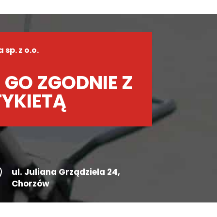
sp. z o.o.
 GO ZGODNIE Z
TYKIETĄ

ul.
Juliana Grządziela 24
,
Chorzów