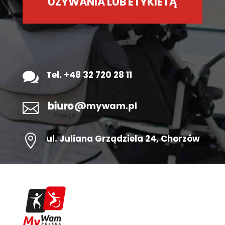
UŻYWANIA LUB ETYKIETĄ

Tel. +48 32 720 28 11


ul.
Juliana Grządziela 24
, Chorzów