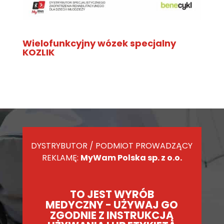
Wielofunkcyjny wózek specjalny
KOZLIK
DYSTRYBUTOR / PODMIOT PROWADZĄCY
REKLAMĘ:
MyWam Polska sp. z o.o.
TO JEST WYRÓB
MEDYCZNY - UŻYWAJ GO
ZGODNIE Z INSTRUKCJĄ