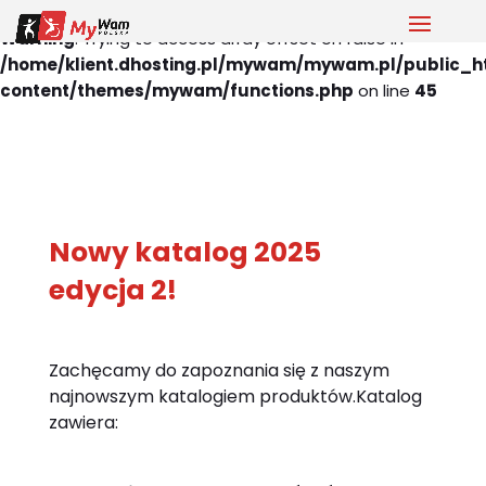
Warning
: Trying to access array offset on false in
/home/klient.dhosting.pl/mywam/mywam.pl/public_h
content/themes/mywam/functions.php
on line
45
Nowy katalog 2025
edycja 2!
Zachęcamy do zapoznania się z naszym
najnowszym katalogiem produktów.
Katalog
zawiera: