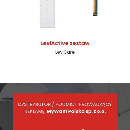
LeviActive zestaw
LeviCare
DYSTRYBUTOR / PODMIOT PROWADZĄCY
REKLAMĘ:
MyWam Polska sp. z o.o.