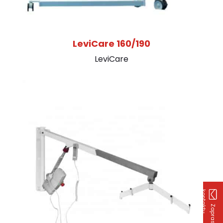
LeviCare 160/190
LeviCare
k
u