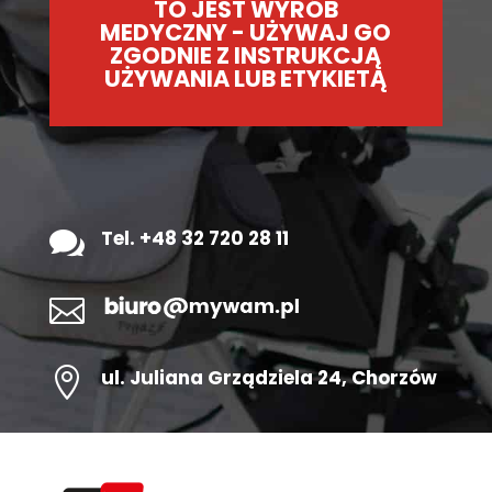
TO JEST WYRÓB
MEDYCZNY - UŻYWAJ GO
ZGODNIE Z INSTRUKCJĄ
UŻYWANIA LUB ETYKIETĄ

Tel. +48 32 720 28 11


ul.
Juliana Grządziela 24
, Chorzów