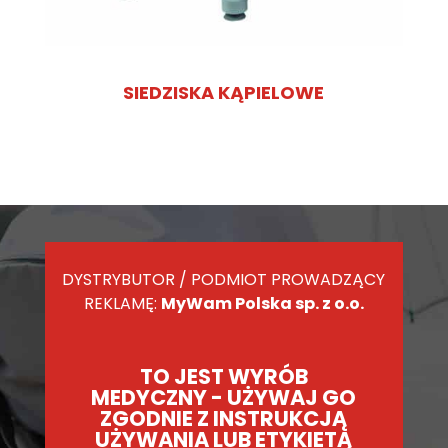
SIEDZISKA KĄPIELOWE
DYSTRYBUTOR / PODMIOT PROWADZĄCY
REKLAMĘ:
MyWam Polska sp. z o.o.
TO JEST WYRÓB
MEDYCZNY - UŻYWAJ GO
ZGODNIE Z INSTRUKCJĄ
UŻYWANIA LUB ETYKIETĄ