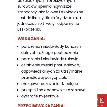
bezpiecznych, nietoksycznych
surowców, spełnia najwyższe
standardy jakościowe i ekologiczne.
Jest delikatny dla skóry dziecka, a
jednocześnie trwały i odporny na
uszkodzenia.
WSKAZANIA:
porażenia i niedowłady kończyn
dolnych różnego pochodzenia
porażenia i niedowłady tułowia
osłabienie mięśni posturalnych,
odpowiedzialnych za utrzymanie
prawidłowej pozycji ciała
mózgowe porażenie dziecięce
przepuklina oponowo – rdzeniowa
dystrofie mięśniowe
k
u
PRZECIWWSKAZANIA: