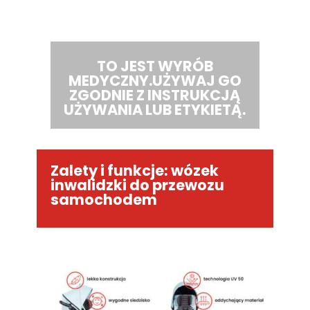
TO JEST WYRÓB
MEDYCZNY.
UŻYWAJ GO
ZGODNIE Z INSTRUKCJĄ
UŻYWANIA LUB ETYKIETĄ.
Zalety i funkcje: wózek
inwalidzki do przewozu
samochodem