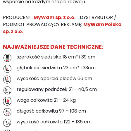
wsparcie na każdym etapie rozwoju.
PRODUCENT:
MyWam sp. z o.o.
DYSTRYBUTOR /
PODMIOT PROWADZĄCY REKLAMĘ:
MyWam Polska
sp. z o.o.
NAJWAŻNIEJSZE DANE TECHNICZNE:
szerokość siedziska 18 cm* i 39 cm
głębokość siedziska 23 cm* i 33cm
wysokość oparcia pleców 66 cm
regulowany podnóżek 21 – 40,5 cm
waga całkowita 21 – 24 kg
długość całkowita 97 – 108 cm
wysokość całkowita 122 – 135 cm