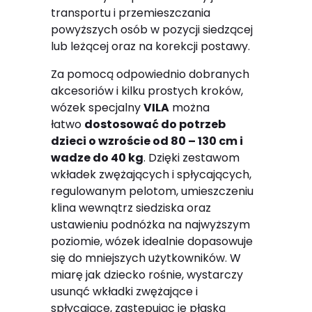
transportu i przemieszczania
powyższych osób w pozycji siedzącej
lub leżącej oraz na korekcji postawy.
Za pomocą odpowiednio dobranych
akcesoriów i kilku prostych kroków,
wózek specjalny
VILA
można
łatwo
dostosować do potrzeb
dzieci o wzroście od 80 – 130 cm i
wadze do 40 kg
. Dzięki zestawom
wkładek zwężających i spłycających,
regulowanym pelotom, umieszczeniu
klina wewnątrz siedziska oraz
ustawieniu podnóżka na najwyższym
poziomie, wózek idealnie dopasowuje
się do mniejszych użytkowników. W
miarę jak dziecko rośnie, wystarczy
usunąć wkładki zwężające i
spłycające, zastępując je płaską