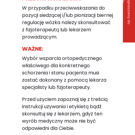
Z
a
p
r
a
s
z
a
m
y
d
o
o
n
t
a
k
t
W przypadku przeciwwskazania do
pozycji siedzącej i/lub pionizacji biernej
regulację wózka należy skonsultować
z fizjoterapeutą lub lekarzem
prowadzącym.
WAŻNE:
Wybór wsparcia ortopedycznego
właściwego dla konkretnego
schorzenia i stanu pacjenta musi
zostać dokonany z pomocą lekarza
specjalisty lub fizjoterapeuty.
Przed użyciem zapoznaj się z treścią
instrukcji używania i etykietą bądź
skonsultuj się z lekarzem, gdyż ten
wyrób medyczny może nie być
odpowiedni dla Ciebie.