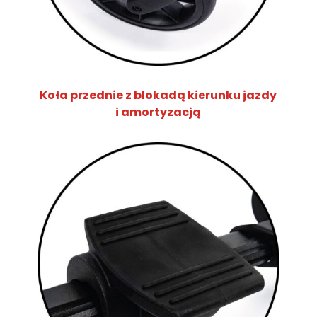
Koła przednie z blokadą kierunku jazdy
i amortyzacją