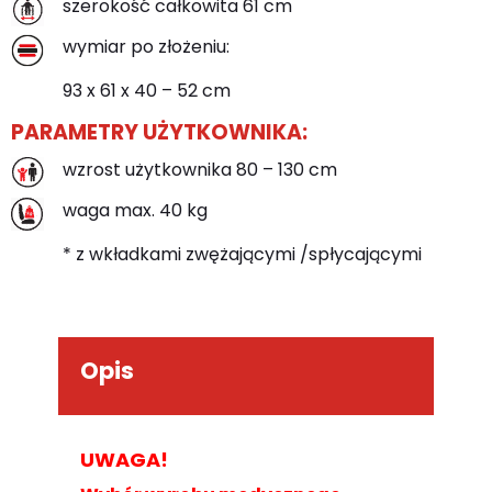
szerokość całkowita 61 cm
wymiar po złożeniu:
93 x 61 x 40 – 52 cm
PARAMETRY UŻYTKOWNIKA:
wzrost użytkownika 80 – 130 cm
waga max. 40 kg
* z wkładkami zwężającymi /spłycającymi
Opis
UWAGA!