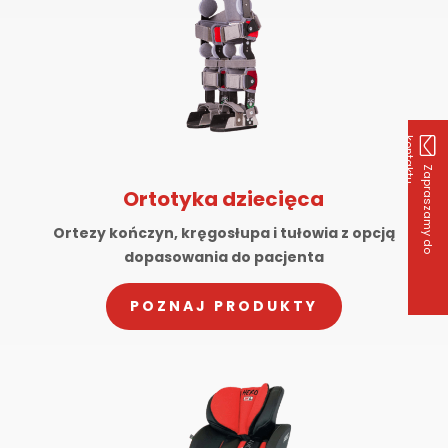
k
u
Z
a
p
r
a
s
z
a
m
y
d
o
o
n
t
a
k
t
Ortotyka dziecięca
Ortezy kończyn, kręgosłupa i tułowia z opcją
dopasowania do pacjenta
POZNAJ PRODUKTY