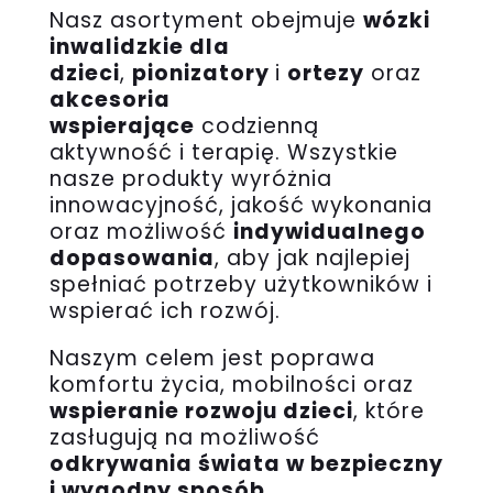
Nasz asortyment obejmuje
wózki
inwalidzkie dla
dzieci
,
pionizatory
i
ortezy
oraz
akcesoria
wspierające
codzienną
aktywność i terapię. Wszystkie
nasze produkty wyróżnia
innowacyjność, jakość wykonania
oraz możliwość
indywidualnego
dopasowania
, aby jak najlepiej
spełniać potrzeby użytkowników i
wspierać ich rozwój.
Naszym celem jest poprawa
komfortu życia, mobilności oraz
wspieranie rozwoju dzieci
, które
zasługują na możliwość
odkrywania świata w bezpieczny
i wygodny sposób
.