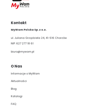
Kontakt
MyWam Polska Sp. z o.o.
ul. Juliana Grządziela 24, 41-516 Chorzów
NIP: 627 277 18 61
biuro@mywam.pl
O Nas
Informacje o MyWam
Aktualności
Blog
Katalogi
FAQ