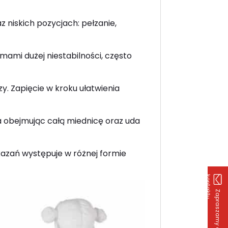
 niskich pozycjach: pełzanie,
ami dużej niestabilności, często
. Zapięcie w kroku ułatwienia
 obejmując całą miednicę oraz uda
azań występuje w różnej formie
k
u
Z
a
p
r
a
s
z
a
m
y
d
o
o
n
t
a
k
t