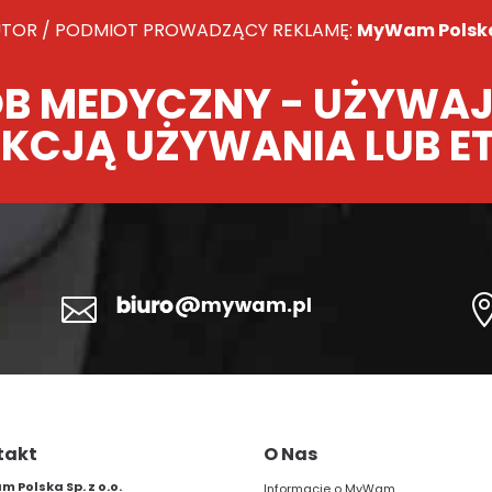
TOR / PODMIOT PROWADZĄCY REKLAMĘ:
MyWam Polska 
B MEDYCZNY - UŻYWAJ
KCJĄ UŻYWANIA LUB E

takt
O Nas
 Polska Sp. z o.o.
Informacje o MyWam