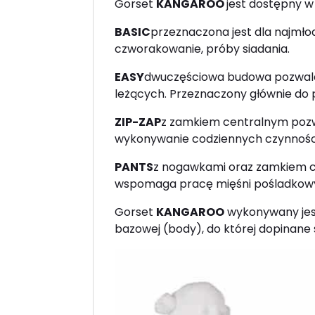
Gorset
KANGAROO
jest dostępny w
BASIC
przeznaczona jest dla najmło
czworakowanie, próby siadania.
EASY
dwuczęściowa budowa pozwala n
leżących. Przeznaczony głównie do po
ZIP-ZAP
z zamkiem centralnym pozwa
wykonywanie codziennych czynnośc
PANTS
z nogawkami oraz zamkiem c
wspomaga pracę mięśni pośladkowych
Gorset
KANGAROO
wykonywany jest
bazowej (body), do której dopinane 