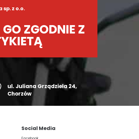
sp. z o.o.
 GO ZGODNIE Z
TYKIETĄ

ul.
Juliana Grządziela 24
,
Chorzów
Social Media
Facebook