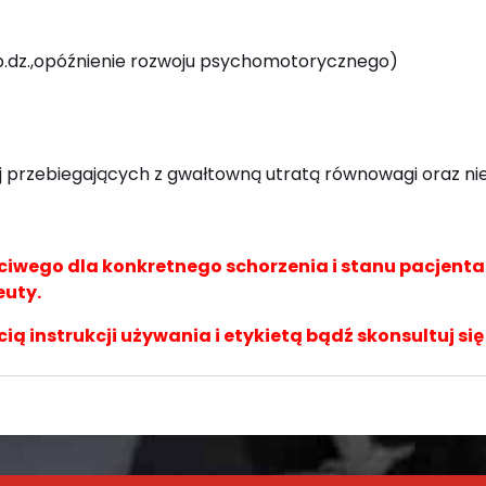
.p.dz.,opóźnienie rozwoju psychomotorycznego)
ej przebiegających z gwałtowną utratą równowagi oraz n
wego dla konkretnego schorzenia i stanu pacjent
euty.
cią instrukcji używania i etykietą bądź skonsultuj się