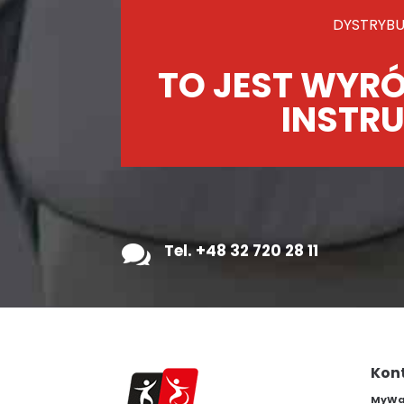
DYSTRYBU
TO JEST WYRÓ
INSTRU

Tel. +48 32 720 28 11
Kon
MyWam