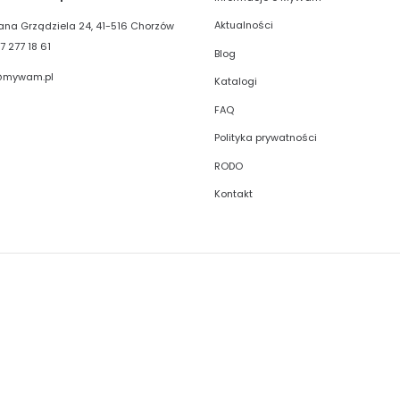
Aktualności
liana Grządziela 24, 41-516 Chorzów
7 277 18 61
Blog
@mywam.pl
Katalogi
FAQ
Polityka prywatności
RODO
Kontakt