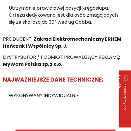
Utrzymanie prawidłowej pozycji kręgosłupa.
Orteza dedykowana jest dla osób zmagających
się ze skoliozą do 30° według Cobba.
PRODUCENT:
Zakład Elektromechaniczny ERHEM
Hończak i Wspólnicy Sp. J.
DYSTRYBUTOR / PODMIOT PROWADZĄCY REKLAMĘ:
MyWam Polska sp. z o.o.
k
u
NAJWAŻNIEJSZE DANE TECHNICZNE:
Z
a
p
r
a
s
z
a
m
y
d
o
o
n
t
a
k
t
WYKONYWANY INDYWIDUALNIE