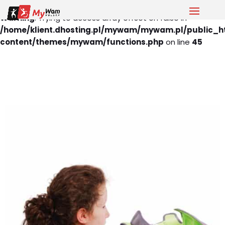
Warning
: Trying to access array offset on false in
/home/klient.dhosting.pl/mywam/mywam.pl/public_h
content/themes/mywam/functions.php
on line
45