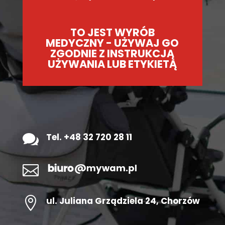
TO JEST WYRÓB
MEDYCZNY - UŻYWAJ GO
ZGODNIE Z INSTRUKCJĄ
UŻYWANIA LUB ETYKIETĄ

Tel. +48 32 720 28 11


ul.
Juliana Grządziela 24
, Chorzów