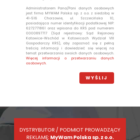
Administratorem Pana/Pani danych osobowych
jest firma MYWAM Polska sp. z o.o. z siedzibą w
41-516 Chorzowie, ul. Szczecińska 10,
posiadająca numer identyfikacji podatkowej NIP:
6272771861 oraz wpisana do KRS pod numerem
0000897717 (Sąd rejestrowy: Sąd Rejonowy
Katowice-Wschód w Katowicach Wydział VIII
Gospodarczy KRS), aby zapoznać się z pełną
treścią informacji i dowiedzieć się więcej na
temat przetwarzania swoich danych osobowych.
Więcej informacji o przetwarzaniu danych
osobowych.
DYSTRYBUTOR / PODMIOT PROWADZĄCY
REKLAMĘ:
MyWam Polska sp. z o.o.