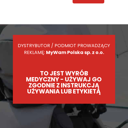
DYSTRYBUTOR / PODMIOT PROWADZĄCY
REKLAMĘ:
MyWam Polska sp. z o.o.
TO JEST WYRÓB
MEDYCZNY - UŻYWAJ GO
ZGODNIE Z INSTRUKCJĄ
UŻYWANIA LUB ETYKIETĄ