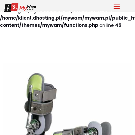
Warning
: Trying to access array offset on false in
/home/klient.dhosting.pl/mywam/mywam.pl/public_h
content/themes/mywam/functions.php
on line
45