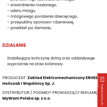
– stwardnienia rozsianego,
– udaru mózgu,
– mózgowego porażenia dziecięcego,
– przepukliny oponowo-rdzeniowej,
– powikłań po złamaniu.
DZIAŁANIE
Stabilizujące kończynę dolną oraz oddziaływuje
wyprostnie na staw kolanowy.
PRODUCENT:
Zakład Elektromechaniczny ERHEM
k
u
Hończak i Wspólnicy Sp. J.
Z
a
p
r
a
s
z
a
m
y
d
o
o
n
t
a
k
t
DYSTRYBUTOR / PODMIOT PROWADZĄCY REKLAMĘ:
MyWam Polska sp. z o.o.