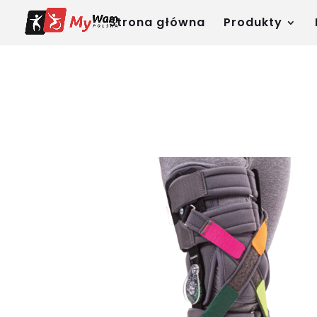
Strona główna
Produkty
Warning
: Trying to access array offset on false in
/home/k