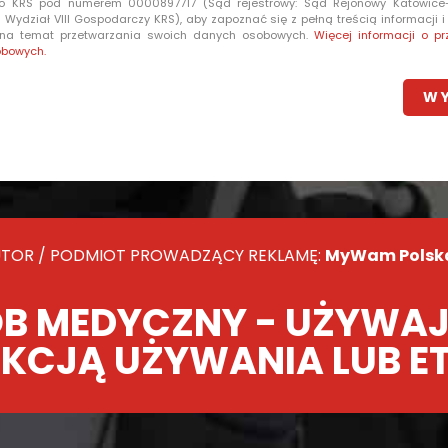
o KRS pod numerem 0000897717 (Sąd rejestrowy: Sąd Rejonowy Katowic
Wydział VIII Gospodarczy KRS), aby zapoznać się z pełną treścią informacji 
 na temat przetwarzania swoich danych osobowych.
Więcej informacji o pr
obowych.
TOR / PODMIOT PROWADZĄCY REKLAMĘ:
MyWam Polska 
B MEDYCZNY - UŻYWAJ
KCJĄ UŻYWANIA LUB E