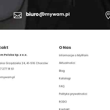

takt
O Nas
 Polska Sp. z o.o.
Informacje o MyWam
Aktualności
liana Grządziela 24, 41-516 Chorzów
7 277 18 61
Blog
@mywam.pl
Katalogi
FAQ
Polityka prywatności
RODO
Kontakt