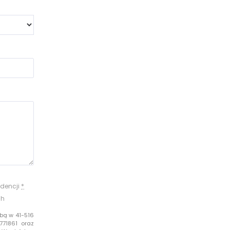
dencji
*
ch
bą w 41-516
771861 oraz