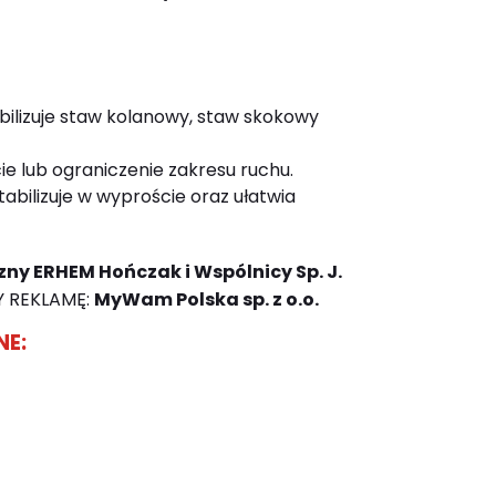
bilizuje staw kolanowy, staw skokowy
e lub ograniczenie zakresu ruchu.
bilizuje w wyproście oraz ułatwia
ny ERHEM Hończak i Wspólnicy Sp. J.
 REKLAMĘ:
MyWam Polska sp. z o.o.
NE: