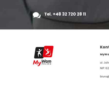

Tel. +48 32 720 28 11
Kon
MyWam
ul. Ju
NIP: 62
biuro