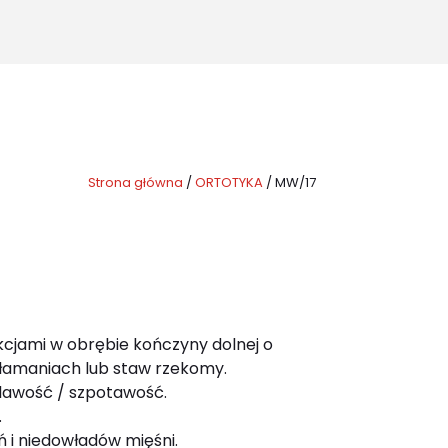
for:
content/themes/mywam/functions.php
on line
45
Strona główna
/
ORTOTYKA
/
MW/17
cjami w obrębie kończyny dolnej o
łamaniach lub staw rzekomy.
ślawość / szpotawość.
.
ń i niedowładów mięśni.