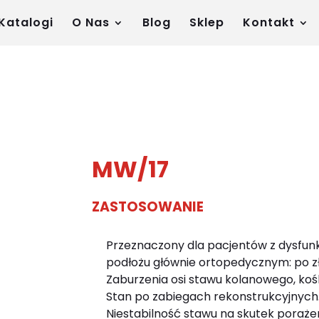
Katalogi
O Nas
Blog
Sklep
Kontakt
lient.dhosting.pl/mywam/mywam.pl/public_html/wp-
MW/17
ZASTOSOWANIE
Przeznaczony dla pacjentów z dysfunk
podłożu głównie ortopedycznym: po z
Zaburzenia osi stawu kolanowego, ko
Stan po zabiegach rekonstrukcyjnych
Niestabilność stawu na skutek poraże