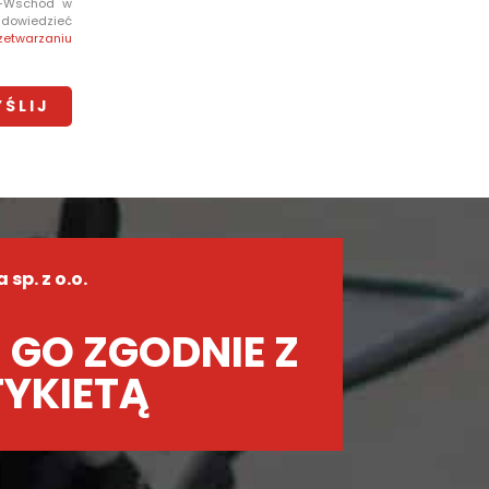
e-Wschód w
i dowiedzieć
zetwarzaniu
sp. z o.o.
 GO ZGODNIE Z
TYKIETĄ