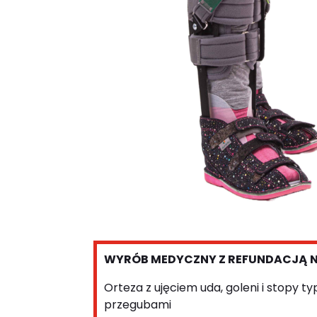
WYRÓB MEDYCZNY Z REFUNDACJĄ 
Orteza z ujęciem uda, goleni i stopy t
przegubami