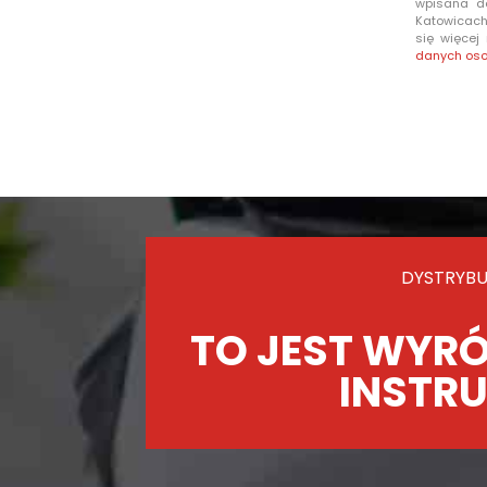
wpisana d
Katowicach 
się więcej
danych os
DYSTRYBU
TO JEST WYRÓ
INSTRU