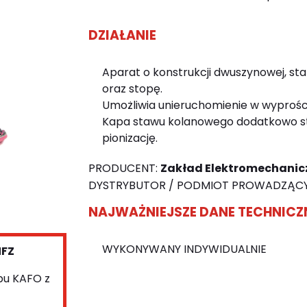
DZIAŁANIE
Aparat o konstrukcji dwuszynowej, sta
oraz stopę.
Umożliwia unieruchomienie w wyprości
Kapa stawu kolanowego dodatkowo sta
pionizację.
PRODUCENT:
Zakład Elektromechanicz
DYSTRYBUTOR / PODMIOT PROWADZĄCY
NAJWAŻNIEJSZE DANE TECHNICZ
WYKONYWANY INDYWIDUALNIE
NFZ
ypu KAFO z