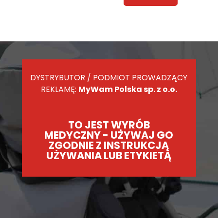
DYSTRYBUTOR / PODMIOT PROWADZĄCY
REKLAMĘ:
MyWam Polska sp. z o.o.
TO JEST WYRÓB
MEDYCZNY - UŻYWAJ GO
ZGODNIE Z INSTRUKCJĄ
UŻYWANIA LUB ETYKIETĄ