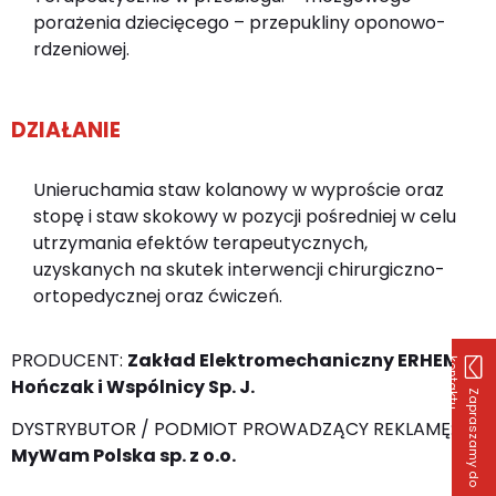
porażenia dziecięcego – przepukliny oponowo-
rdzeniowej.
DZIAŁANIE
Unieruchamia staw kolanowy w wyproście oraz
stopę i staw skokowy w pozycji pośredniej w celu
utrzymania efektów terapeutycznych,
uzyskanych na skutek interwencji chirurgiczno-
ortopedycznej oraz ćwiczeń.
PRODUCENT:
Zakład Elektromechaniczny ERHEM
k
u
Hończak i Wspólnicy Sp. J.
Z
a
p
r
a
s
z
a
m
y
d
o
o
n
t
a
k
t
DYSTRYBUTOR / PODMIOT PROWADZĄCY REKLAMĘ:
MyWam Polska sp. z o.o.