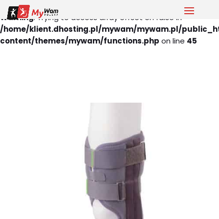
Warning
: Trying to access array offset on false in
/home/klient.dhosting.pl/mywam/mywam.pl/public_h
content/themes/mywam/functions.php
on line
45