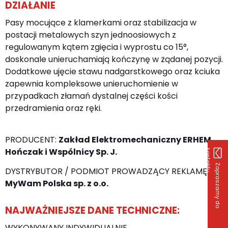
DZIAŁANIE
Pasy mocujące z klamerkami oraz stabilizacja w
postacji metalowych szyn jednoosiowych z
regulowanym kątem zgięcia i wyprostu co 15°,
doskonale unieruchamiają kończynę w żądanej pozycji.
Dodatkowe ujęcie stawu nadgarstkowego oraz kciuka
zapewnia kompleksowe unieruchomienie w
przypadkach złamań dystalnej części kości
przedramienia oraz ręki.
PRODUCENT:
Zakład Elektromechaniczny ERHEM
Hończak i Wspólnicy Sp. J.
k
u
Z
a
p
r
a
s
z
a
m
y
d
o
o
n
t
a
k
t
DYSTRYBUTOR / PODMIOT PROWADZĄCY REKLAMĘ:
MyWam Polska sp. z o.o.
NAJWAŻNIEJSZE DANE TECHNICZNE:
WYKONYWANY INDYWIDUALNIE