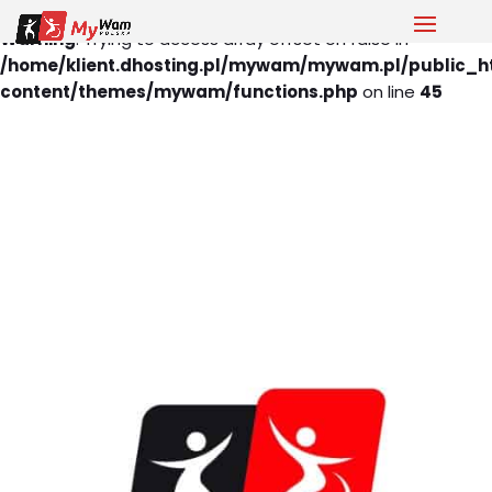
Warning
: Trying to access array offset on false in
/home/klient.dhosting.pl/mywam/mywam.pl/public_h
content/themes/mywam/functions.php
on line
45