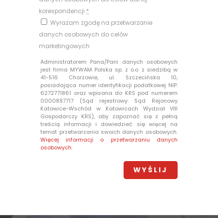
korespondencji
*
Wyrażam zgodę na przetwarzanie
danych osobowych do celów
marketingowych
Administratorem Pana/Pani danych osobowych
jest firma MYWAM Polska sp. z o.o. z siedzibą w
41-516 Chorzowie, ul. Szczecińska 10,
posiadająca numer identyfikacji podatkowej NIP:
6272771861 oraz wpisana do KRS pod numerem
0000897717 (Sąd rejestrowy: Sąd Rejonowy
Katowice-Wschód w Katowicach Wydział VIII
Gospodarczy KRS), aby zapoznać się z pełną
treścią informacji i dowiedzieć się więcej na
temat przetwarzania swoich danych osobowych.
Więcej informacji o przetwarzaniu danych
osobowych.