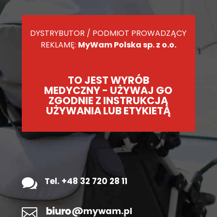
DYSTRYBUTOR / PODMIOT PROWADZĄCY
REKLAMĘ:
MyWam Polska sp. z o.o.
TO JEST WYRÓB
MEDYCZNY - UŻYWAJ GO
ZGODNIE Z INSTRUKCJĄ
UŻYWANIA LUB ETYKIETĄ

Tel. +48 32 720 28 11
