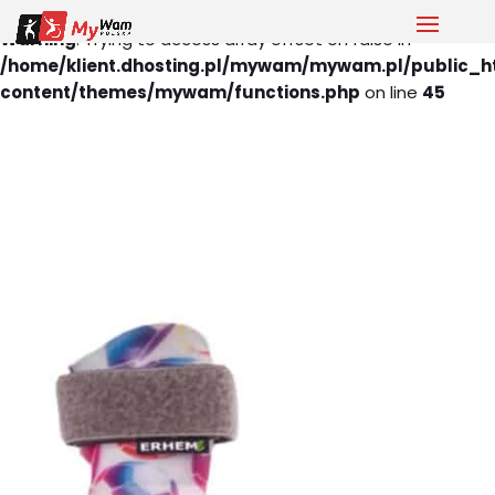
Warning
: Trying to access array offset on false in
/home/klient.dhosting.pl/mywam/mywam.pl/public_h
content/themes/mywam/functions.php
on line
45