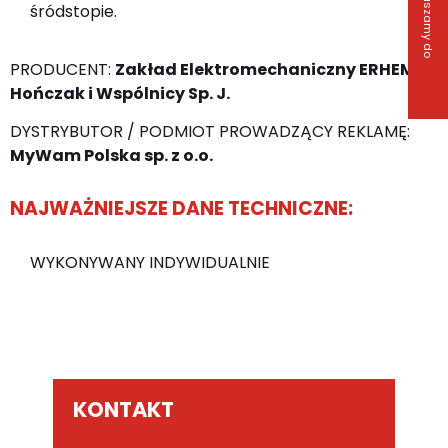
Z
a
p
r
a
s
z
a
m
y
d
o
o
n
t
a
k
t
śródstopie.
PRODUCENT:
Zakład Elektromechaniczny ERHEM
Hończak i Wspólnicy Sp. J.
DYSTRYBUTOR / PODMIOT PROWADZĄCY REKLAMĘ:
MyWam Polska sp. z o.o.
NAJWAŻNIEJSZE DANE TECHNICZNE:
WYKONYWANY INDYWIDUALNIE
KONTAKT