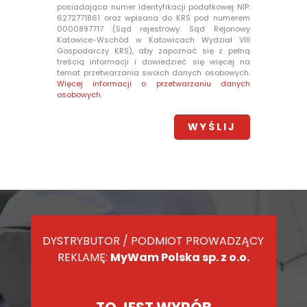
posiadająca numer identyfikacji podatkowej NIP:
6272771861 oraz wpisana do KRS pod numerem
0000897717 (Sąd rejestrowy: Sąd Rejonowy
Katowice-Wschód w Katowicach Wydział VIII
Gospodarczy KRS), aby zapoznać się z pełną
treścią informacji i dowiedzieć się więcej na
temat przetwarzania swoich danych osobowych.
Więcej informacji o przetwarzaniu danych
osobowych.
DYSTRYBUTOR / PODMIOT PROWADZĄCY
REKLAMĘ:
MyWam Polska sp. z o.o.