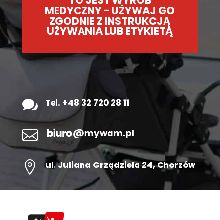
TO JEST WYRÓB
MEDYCZNY - UŻYWAJ GO
ZGODNIE Z INSTRUKCJĄ
UŻYWANIA LUB ETYKIETĄ

Tel. +48 32 720 28 11


ul.
Juliana Grządziela 24
, Chorzów