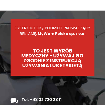
DYSTRYBUTOR / PODMIOT PROWADZĄCY
REKLAMĘ:
MyWam Polska sp. z o.o.
TO JEST WYRÓB
MEDYCZNY - UŻYWAJ GO
ZGODNIE Z INSTRUKCJĄ
UŻYWANIA LUB ETYKIETĄ

Tel. +48 32 720 28 11