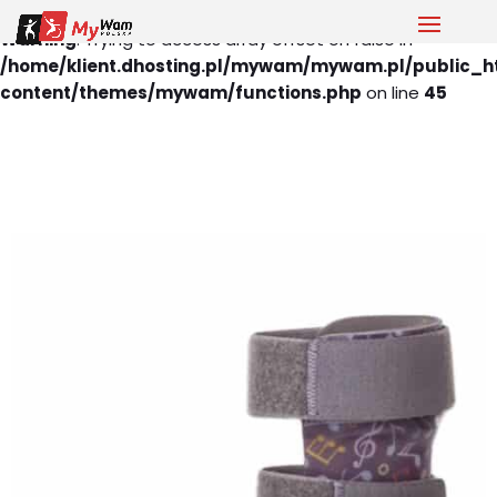
Warning
: Trying to access array offset on false in
/home/klient.dhosting.pl/mywam/mywam.pl/public_h
content/themes/mywam/functions.php
on line
45