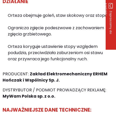
DZIAŁANIE
k
u
Z
a
p
r
a
s
z
a
m
y
d
o
o
n
t
a
k
t
Orteza obejmuje goleń, staw skokowy oraz stopę.
Ogranicza zgięcie podeszwowe z zachowaniem
zgięcia grzbietowego.
Orteza koryguje ustawienie stopy względem
podudzia, przeciwdziała zaburzeniom osi stawu
oraz przywraca jego funkcjonalny ruch.
PRODUCENT:
Zakład Elektromechaniczny ERHEM
Hończak i Wspólnicy Sp. J.
DYSTRYBUTOR / PODMIOT PROWADZĄCY REKLAMĘ:
MyWam Polska sp. z o.o.
NAJWAŻNIEJSZE DANE TECHNICZNE: