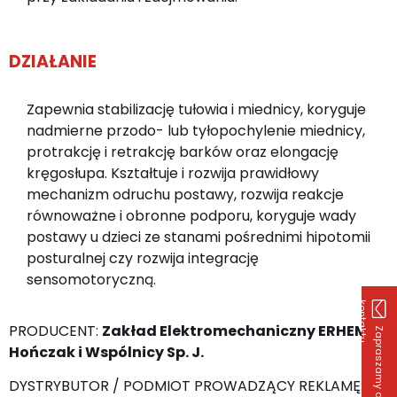
DZIAŁANIE
Zapewnia stabilizację tułowia i miednicy, koryguje
nadmierne przodo- lub tyłopochylenie miednicy,
protrakcję i retrakcję barków oraz elongację
kręgosłupa. Kształtuje i rozwija prawidłowy
mechanizm odruchu postawy, rozwija reakcje
równoważne i obronne podporu, koryguje wady
postawy u dzieci ze stanami pośrednimi hipotomii
posturalnej czy rozwija integrację
sensomotoryczną.
k
u
PRODUCENT:
Zakład Elektromechaniczny ERHEM
Z
a
p
r
a
s
z
a
m
y
d
o
o
n
t
a
k
t
Hończak i Wspólnicy Sp. J.
DYSTRYBUTOR / PODMIOT PROWADZĄCY REKLAMĘ: