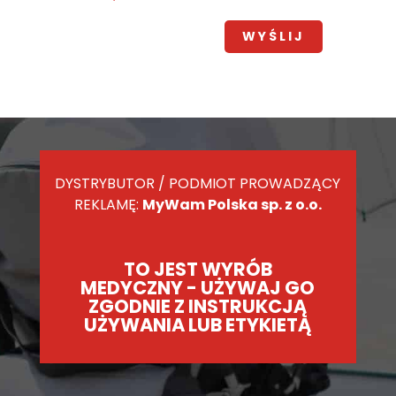
DYSTRYBUTOR / PODMIOT PROWADZĄCY
REKLAMĘ:
MyWam Polska sp. z o.o.
TO JEST WYRÓB
MEDYCZNY - UŻYWAJ GO
ZGODNIE Z INSTRUKCJĄ
UŻYWANIA LUB ETYKIETĄ