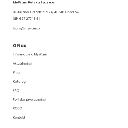
MyWam Polska Sp. z o.o.
ul. Juliana Grządziela 24, 41-516 Chorzów
NIP: 627 277 18 61
biuro@mywam.pl
O Nas
Informacje o MyWam
Aktualności
Blog
Katalogi
FAQ
Polityka prywatności
RODO
Kontakt