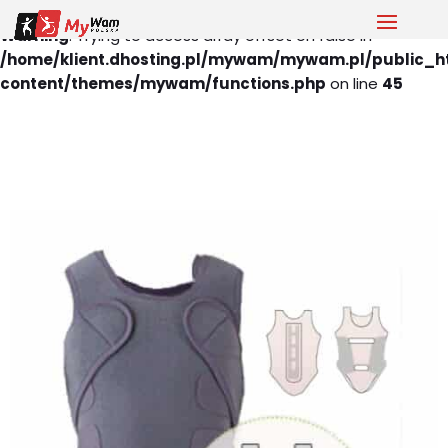
Warning
: Trying to access array offset on false in
/home/klient.dhosting.pl/mywam/mywam.pl/public_h
content/themes/mywam/functions.php
on line
45