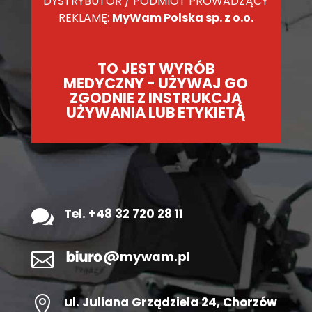
DYSTRYBUTOR / PODMIOT PROWADZĄCY
REKLAMĘ:
MyWam Polska sp. z o.o.
TO JEST WYRÓB
MEDYCZNY - UŻYWAJ GO
ZGODNIE Z INSTRUKCJĄ
UŻYWANIA LUB ETYKIETĄ

Tel. +48 32 720 28 11


ul.
Juliana Grządziela 24
, Chorzów