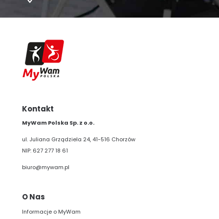
Kontakt
MyWam Polska Sp. z o.o.
ul. Juliana Grządziela 24, 41-516 Chorzów
NIP: 627 277 18 61
biuro@mywam.pl
O Nas
Informacje o MyWam