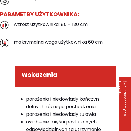
PARAMETRY UŻYTKOWNIKA:
wzrost użytkownika: 85 – 130 cm
maksymalna waga użytkownika 60 cm
Wskazania
k
u
Z
a
p
r
a
s
z
a
m
y
d
o
o
n
t
a
k
t
porażenia i niedowłady kończyn
dolnych różnego pochodzenia
porażenia i niedowłady tułowia
osłabienie mięśni posturalnych,
odpowiedzialnych za utrzymanie