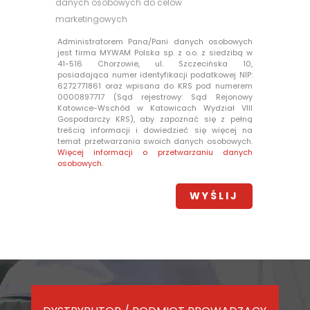
danych osobowych do celów
marketingowych
Administratorem Pana/Pani danych osobowych
jest firma MYWAM Polska sp. z o.o. z siedzibą w
41-516 Chorzowie, ul. Szczecińska 10,
posiadająca numer identyfikacji podatkowej NIP:
6272771861 oraz wpisana do KRS pod numerem
0000897717 (Sąd rejestrowy: Sąd Rejonowy
Katowice-Wschód w Katowicach Wydział VIII
Gospodarczy KRS), aby zapoznać się z pełną
treścią informacji i dowiedzieć się więcej na
temat przetwarzania swoich danych osobowych.
Więcej informacji o przetwarzaniu danych
osobowych.