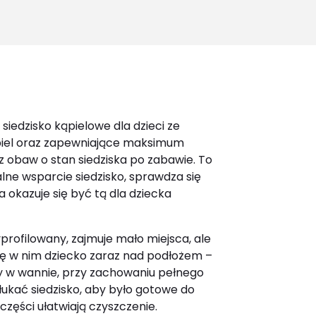
for:
siedzisko kąpielowe dla dzieci ze
ąpiel oraz zapewniające maksimum
 obaw o stan siedziska po zabawie. To
lne wsparcie siedzisko, sprawdza się
 okazuje się być tą dla dziecka
rofilowany, zajmuje mało miejsca, ale
ię w nim dziecko zaraz nad podłożem –
dy w wannie, przy zachowaniu pełnego
łukać siedzisko, aby było gotowe do
części ułatwiają czyszczenie.