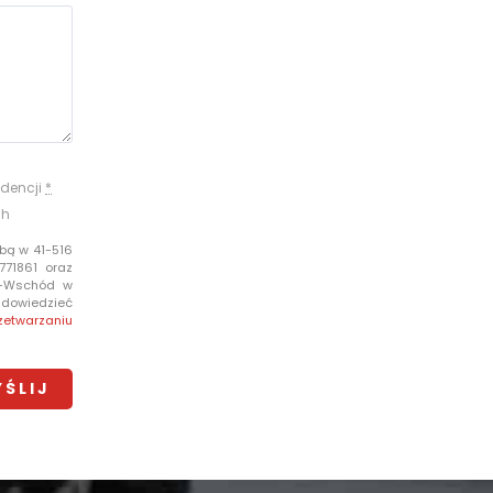
dencji
*
ch
bą w 41-516
771861 oraz
e-Wschód w
i dowiedzieć
zetwarzaniu