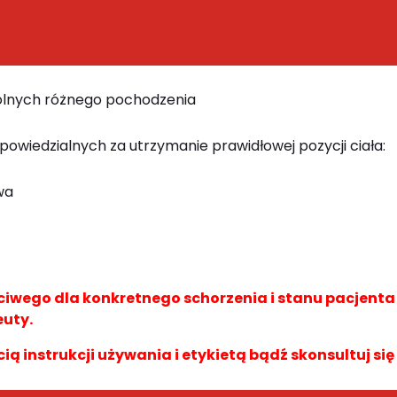
dolnych różnego pochodzenia
powiedzialnych za utrzymanie prawidłowej pozycji ciała:
wa
wego dla konkretnego schorzenia i stanu pacjent
euty.
cią instrukcji używania i etykietą bądź skonsultuj się