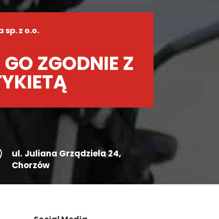
sp. z o.o.
 GO ZGODNIE Z
TYKIETĄ

ul.
Juliana Grządziela 24
,
Chorzów