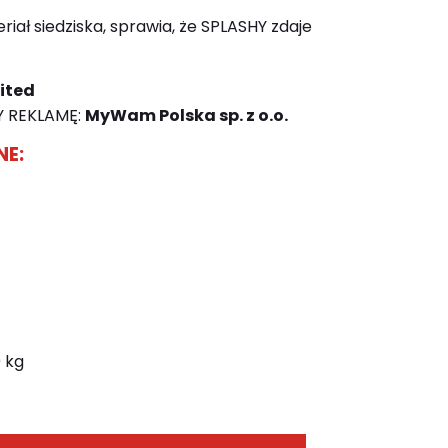
iał siedziska, sprawia, że SPLASHY zdaje
ited
 REKLAMĘ:
MyWam Polska sp. z o.o.
NE:
 kg