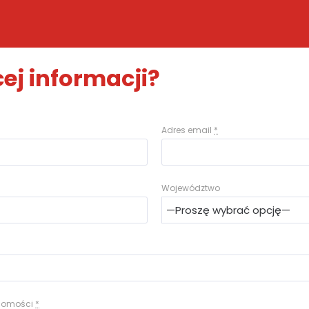
ej informacji?
Adres email
*
Województwo
adomości
*