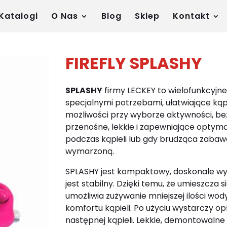
Katalogi
O Nas
Blog
Sklep
Kontakt
FIREFLY SPLASHY
SPLASHY
firmy LECKEY to wielofunkcyjne 
specjalnymi potrzebami, ułatwiające k
możliwości przy wyborze aktywności, bez
przenośne, lekkie i zapewniające optyma
podczas kąpieli lub gdy brudząca zabawa
wymarzoną.
SPLASHY jest kompaktowy, doskonale wyp
jest stabilny. Dzięki temu,
że umieszcza s
umożliwia zużywanie mniejszej ilości wo
komfortu kąpieli. Po użyciu wystarczy op
następnej kąpieli. Lekkie, demontowalne 