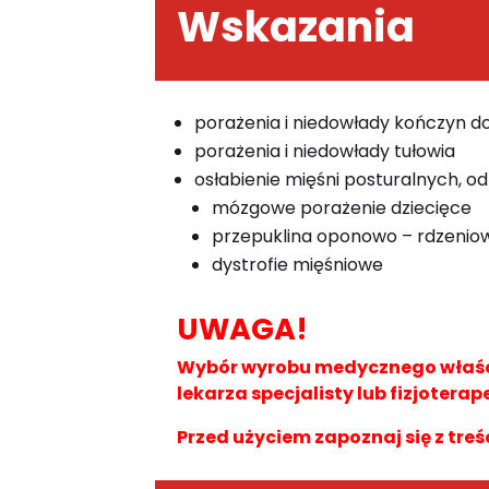
Wskazania
porażenia i niedowłady kończyn 
porażenia i niedowłady tułowia
osłabienie mięśni posturalnych, od
mózgowe porażenie dziecięce
przepuklina oponowo – rdzenio
dystrofie mięśniowe
UWAGA!
Wybór wyrobu medycznego właści
lekarza specjalisty lub fizjoterap
Przed użyciem zapoznaj się z treś