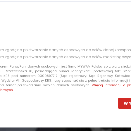
m zgodę na przetwarzanie danych osobowych do celów danej korespon
m zgodę na przetwarzanie danych osobowych do celów marketingowy
torem Pana/Pani danych osobowych jest firma MYWAM Polska sp. z o.o. z siedzi
 ul. Szczecińska 10, posiadająca numer identyfikacji podatkowej NIP: 6272
o KRS pod numerem 0000897717 (Sąd rejestrowy: Sąd Rejonowy Katowic
Wydział VIII Gospodarczy KRS), aby zapoznać się z pełną treścią informacji 
 na temat przetwarzania swoich danych osobowych.
Więcej informacji o pr
obowych.