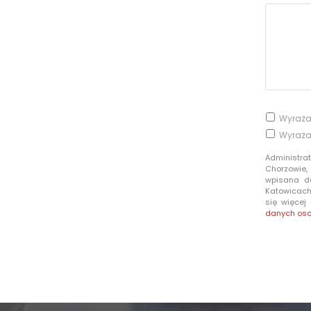
Wyraża
Wyraża
Administra
Chorzowie,
wpisana d
Katowicach 
się więcej
danych os