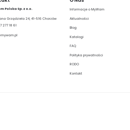
takt
O Nas
 Polska Sp. z o.o.
Informacje o MyWam
Aktualności
liana Grządziela 24, 41-516 Chorzów
7 277 18 61
Blog
@mywam.pl
Katalogi
FAQ
Polityka prywatności
RODO
Kontakt