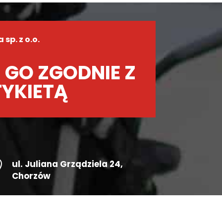
sp. z o.o.
 GO ZGODNIE Z
TYKIETĄ

ul.
Juliana Grządziela 24
,
Chorzów