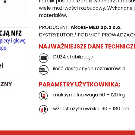
Fotelik posiada szeroki wachlarz dopa
wiele możliwości rozbudowy. Wykonane j
materiałów.
PRODUCENT:
Akces-MED Sp. z o.o.
DYSTRYBUTOR / PODMIOT PROWADZĄCY
NAJWAŻNIEJSZE DANE TECHNICZ
DUŻA stabilizacja
ilość dostępnych rozmiarów: 4
PARAMETRY UŻYTKOWNIKA:
maksymalna waga 50 – 120 kg
wzrost użytkownika: 90 – 180 cm