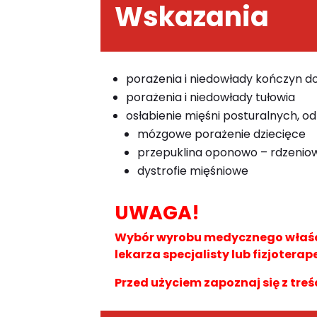
Wskazania
porażenia i niedowłady kończyn 
porażenia i niedowłady tułowia
osłabienie mięśni posturalnych, od
mózgowe porażenie dziecięce
przepuklina oponowo – rdzenio
dystrofie mięśniowe
UWAGA!
Wybór wyrobu medycznego właści
lekarza specjalisty lub fizjoterap
Przed użyciem zapoznaj się z treś