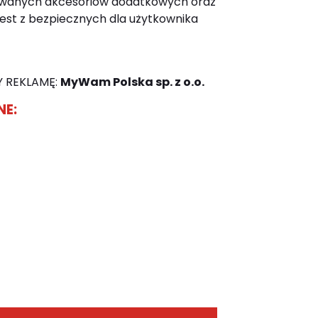
sowanych akcesoriów dodatkowych oraz
est z bezpiecznych dla użytkownika
 REKLAMĘ:
MyWam Polska sp. z o.o.
NE: