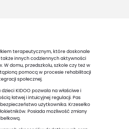
for:
łkiem terapeutycznym, które doskonale
a także innych codziennych aktywności
w. W domu, przedszkolu, szkole czy też w
tąpioną pomocą w procesie rehabilitacji
egracji społecznej.
a dzieci KIDOO pozwala na właściwe i
ą łatwej i intuicyjnej regulacji. Pas
 bezpieczeństwo użytkownika. Krzesełko
łokietników. Posiada możliwość zmiany
kubełkową.