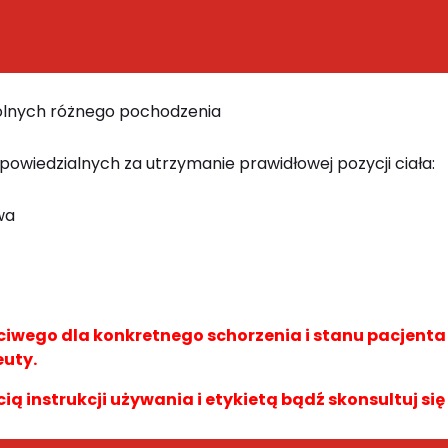
dolnych różnego pochodzenia
powiedzialnych za utrzymanie prawidłowej pozycji ciała:
wa
wego dla konkretnego schorzenia i stanu pacjent
euty.
cią instrukcji używania i etykietą bądź skonsultuj się