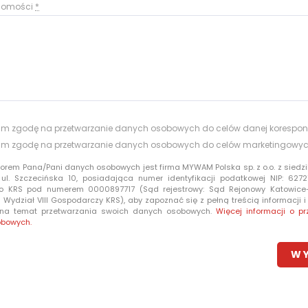
adomości
*
m zgodę na przetwarzanie danych osobowych do celów danej korespon
m zgodę na przetwarzanie danych osobowych do celów marketingowy
torem Pana/Pani danych osobowych jest firma MYWAM Polska sp. z o.o. z siedzi
 ul. Szczecińska 10, posiadająca numer identyfikacji podatkowej NIP: 6272
o KRS pod numerem 0000897717 (Sąd rejestrowy: Sąd Rejonowy Katowic
Wydział VIII Gospodarczy KRS), aby zapoznać się z pełną treścią informacji 
 na temat przetwarzania swoich danych osobowych.
Więcej informacji o pr
obowych.