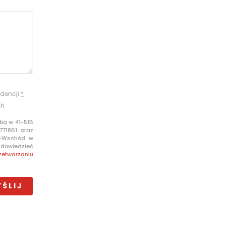
dencji
*
ch
bą w 41-516
771861 oraz
e-Wschód w
i dowiedzieć
zetwarzaniu