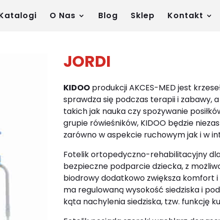
Katalogi
O Nas
Blog
Sklep
Kontakt
JORDI
KIDOO
produkcji AKCES-MED jest krzese
sprawdza się podczas terapii i zabawy, 
takich jak nauka czy spożywanie posiłkó
grupie rówieśników, KIDOO będzie niezas
zarówno w aspekcie ruchowym jak i w int
Fotelik ortopedyczno-rehabilitacyjny dl
bezpieczne podparcie dziecka, z możliwości
biodrowy dodatkowo zwiększa komfort i
ma regulowaną wysokość siedziska i pod
kąta nachylenia siedziska, tzw. funkcję 