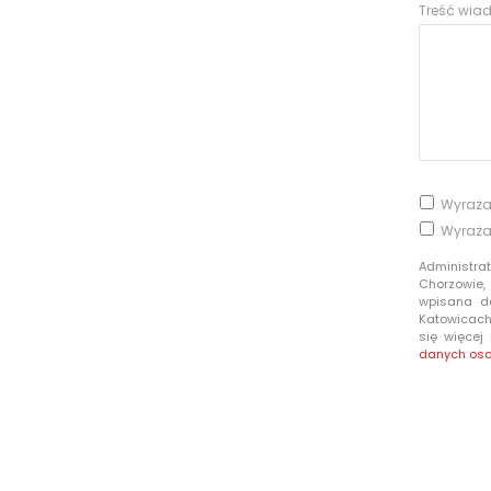
Treść wi
Wyraża
Wyraża
Administra
Chorzowie,
wpisana d
Katowicach 
się więcej
danych os