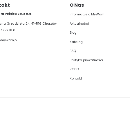
takt
O Nas
 Polska Sp. z o.o.
Informacje o MyWam
Aktualności
liana Grządziela 24, 41-516 Chorzów
7 277 18 61
Blog
@mywam.pl
Katalogi
FAQ
Polityka prywatności
RODO
Kontakt