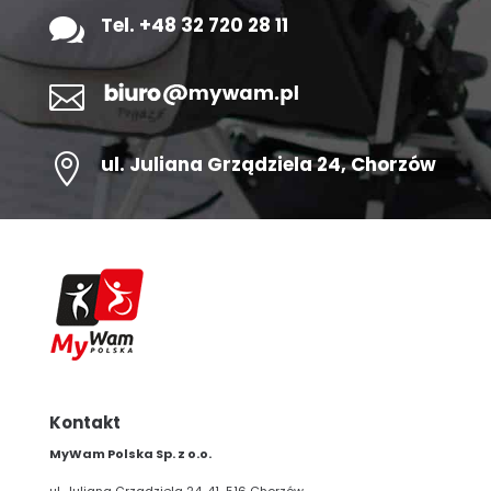

Tel. +48 32 720 28 11


ul.
Juliana Grządziela 24
, Chorzów
Kontakt
MyWam Polska Sp. z o.o.
ul. Juliana Grządziela 24, 41-516 Chorzów