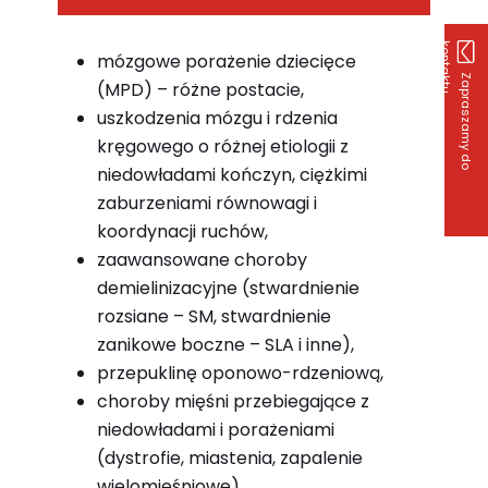
k
u
mózgowe porażenie dziecięce
Z
a
p
r
a
s
z
a
m
y
d
o
o
n
t
a
k
t
(MPD) – różne postacie,
uszkodzenia mózgu i rdzenia
kręgowego o różnej etiologii z
niedowładami kończyn, ciężkimi
zaburzeniami równowagi i
koordynacji ruchów,
zaawansowane choroby
demielinizacyjne (stwardnienie
rozsiane – SM, stwardnienie
zanikowe boczne – SLA i inne),
przepuklinę oponowo-rdzeniową,
choroby mięśni przebiegające z
niedowładami i porażeniami
(dystrofie, miastenia, zapalenie
wielomięśniowe),