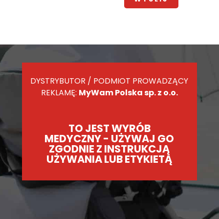
DYSTRYBUTOR / PODMIOT PROWADZĄCY
REKLAMĘ:
MyWam Polska sp. z o.o.
TO JEST WYRÓB
MEDYCZNY - UŻYWAJ GO
ZGODNIE Z INSTRUKCJĄ
UŻYWANIA LUB ETYKIETĄ