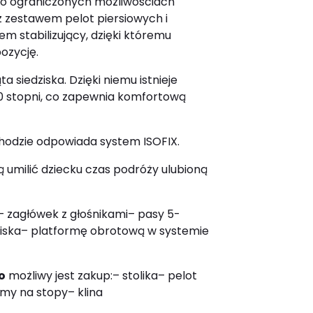
 o ograniczonych możliwościach
 zestawem pelot piersiowych i
 stabilizujący, dzięki któremu
pozycję.
a siedziska. Dzięki niemu istnieje
10 stopni, co zapewnia komfortową
hodzie odpowiada system ISOFIX.
umilić dziecku czas podróży ulubioną
– zagłówek z głośnikami
– pasy 5-
iska
– platformę obrotową w systemie
o
możliwy jest zakup:
– stolika
– pelot
rmy na stopy
– klina