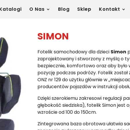
Katalogi
O Nas
Blog
Sklep
Kontakt
SIMON
Fotelik samochodowy dla dzieci
Simon
p
zaprojektowany i stworzony z myślą o ty
bezpiecznie, komfortowo oraz aby było w
pozycję podczas podróży. Fotelik zosta
ONZ nr 129 do użytku głównie w „miejsca
producentów pojazdów w instrukcji obsłu
Dzięki szerokiemu zakresowi regulacji p
głębokość siedziska), fotelik Simon jest
wzroście od 100 do 150cm.
Zintegrowana baza obrotowa ułatwia sadz