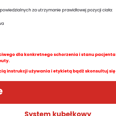
powiedzialnych za utrzymanie prawidłowej pozycji ciała:
wa
wego dla konkretnego schorzenia i stanu pacjent
euty.
cią instrukcji używania i etykietą bądź skonsultuj się
e
System kubełkowy