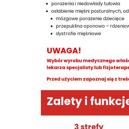
porażenia i niedowłady tułowia
osłabienie mięśni posturalnych, od
mózgowe porażenie dziecięce
przepuklina oponowo – rdzenio
dystrofie mięśniowe
UWAGA!
Wybór wyrobu medycznego właści
lekarza specjalisty lub fizjoterap
Przed użyciem zapoznaj się z treś
Zalety i funkcj
3 strefy