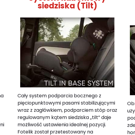
siedziska (Tilt)
na
Cały system podparcia bocznego z
pięciopunktowymi pasami stabilizującymi
Ob
wraz z zagłówkiem, podparciem stóp oraz
uży
regulowanym kątem siedziska „tilt” daje
pod
ni
możliwość ustawienia idealnej pozycji.
zde
Fotelik został przetestowany na
ho