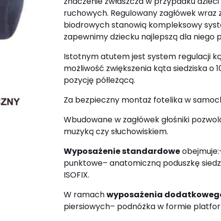
znaczenie zwłaszcza w przypadku dzieci
ruchowych. Regulowany zagłówek wraz z
biodrowych stanowią kompleksowy system
zapewnimy dziecku najlepszą dla niego 
Istotnym atutem jest system regulacji kąt
możliwość zwiększenia kąta siedziska o 
pozycję półleżącą.
Za bezpieczny montaż fotelika w samoc
Wbudowane w zagłówek głośniki pozwolą 
muzyką czy słuchowiskiem.
Wyposażenie standardowe
obejmuje:
punktowe
– anatomiczną poduszkę siedz
ISOFIX.
W ramach
wyposażenia dodatkoweg
piersiowych
– podnóżka w formie platfo