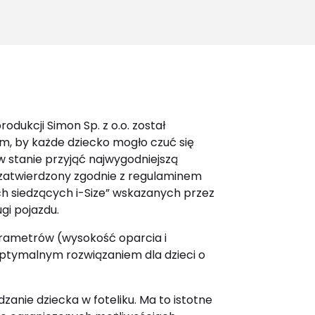
for:
rodukcji
Simon Sp. z o.o. został
m, by każde dziecko mogło czuć się
 stanie przyjąć najwygodniejszą
ł zatwierdzony zgodnie z regulaminem
ch siedzących i-Size” wskazanych przez
gi pojazdu.
arametrów (wysokość oparcia i
 optymalnym rozwiązaniem dla dzieci o
anie dziecka w foteliku. Ma to istotne