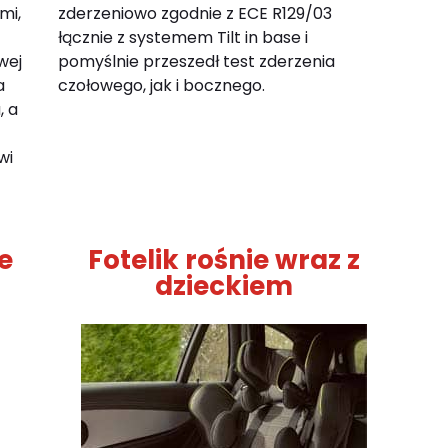
mi,
zderzeniowo zgodnie z ECE R129/03
łącznie z systemem Tilt in base i
wej
pomyślnie przeszedł test zderzenia
a
czołowego, jak i bocznego.
, a
wi
e
Fotelik rośnie wraz z
dzieckiem