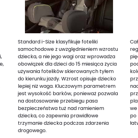
Standard i-Size klasyfikuje foteliki
Cał
samochodowe z uwzględnieniem wzrostu
re
,
dziecka, a nie jego wagi oraz wprowadza
pię
e,
obowiązek dla dzieci do 15 miesiąca życia
pod
używania fotelików skierowanych tyłem
kol
do kierunku jazdy. Wzrost opisuje dziecko
prz
.
lepiej niż waga. Kluczowym parametrem
nac
jest wysokość barków, ponieważ pozwala
prz
na dostosowanie przebiegu pasa
pla
bezpieczeństwa tuż nad ramieniem
we 
dziecka, co zapewnia prawidłowe
po 
trzymanie dziecka podczas zdarzenia
łat
drogowego.