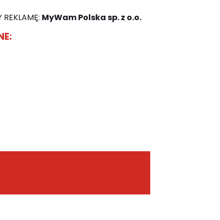
 REKLAMĘ:
MyWam Polska sp. z o.o.
NE: