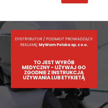
DYSTRYBUTOR / PODMIOT PROWADZĄCY
REKLAMĘ:
MyWam Polska sp. z o.o.
TO JEST WYRÓB
MEDYCZNY - UŻYWAJ GO
ZGODNIE Z INSTRUKCJĄ
UŻYWANIA LUB ETYKIETĄ