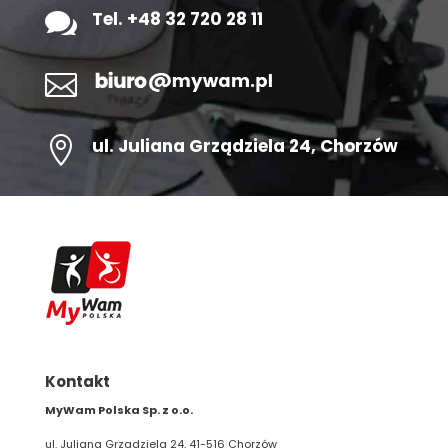

Tel. +48 32 720 28 11


ul.
Juliana Grządziela 24
, Chorzów
Kontakt
MyWam Polska Sp. z o.o.
ul. Juliana Grządziela 24, 41-516 Chorzów