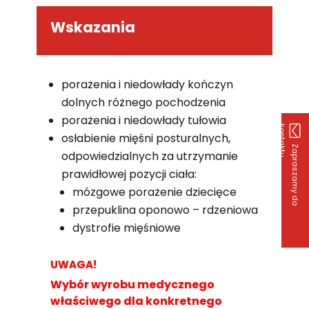
Wskazania
porażenia i niedowłady kończyn
dolnych różnego pochodzenia
porażenia i niedowłady tułowia
k
u
osłabienie mięśni posturalnych,
Z
a
p
r
a
s
z
a
m
y
d
o
o
n
t
a
k
t
odpowiedzialnych za utrzymanie
prawidłowej pozycji ciała:
mózgowe porażenie dziecięce
przepuklina oponowo – rdzeniowa
dystrofie mięśniowe
UWAGA!
Wybór wyrobu medycznego
właściwego dla konkretnego