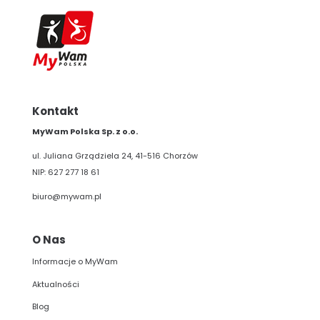
Kontakt
MyWam Polska Sp. z o.o.
ul. Juliana Grządziela 24, 41-516 Chorzów
NIP: 627 277 18 61
biuro@mywam.pl
O Nas
Informacje o MyWam
Aktualności
Blog