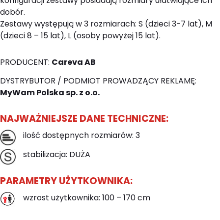
konfiguracji zestawy posiadają rozmiary ułatwiające ich
dobór.
Zestawy występują w 3 rozmiarach: S (dzieci 3-7 lat), M
(dzieci 8 – 15 lat), L (osoby powyżej 15 lat).
PRODUCENT:
Careva AB
DYSTRYBUTOR / PODMIOT PROWADZĄCY REKLAMĘ:
MyWam Polska sp. z o.o.
NAJWAŻNIEJSZE DANE TECHNICZNE:
ilość dostępnych rozmiarów: 3
stabilizacja: DUŻA
PARAMETRY UŻYTKOWNIKA:
wzrost użytkownika: 100 – 170 cm