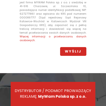
jest firma MYWAM Polska sp. z o.o. z siedzibą w
41-516 Chorzowie, ul. Szczecińska 10,
posiadająca numer identyfikacji podatkowej NIP:
6272771861 oraz wpisana do KRS pod numerem
0000897717 (Sąd rejestrowy: Sąd Rejonowy
Katowice-Wschód w Katowicach Wydział VIII
Gospodarczy KRS), aby zapoznać się z pełną
treścią informacji i dowiedzieć się więcej na
temat przetwarzania swoich danych osobowych.
Więcej informacji o przetwarzaniu danych
osobowych.
DYSTRYBUTOR / PODMIOT PROWADZĄCY
REKLAMĘ:
MyWam Polska sp. z o.o.