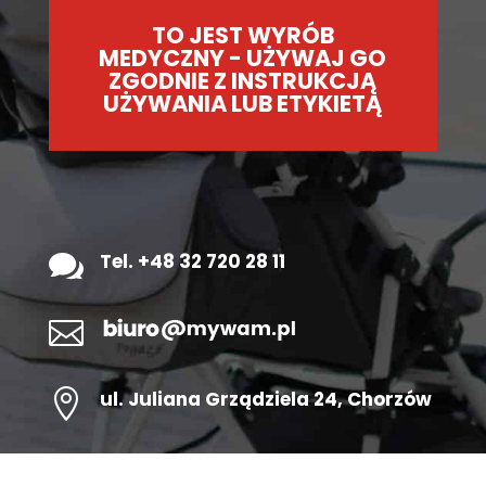
TO JEST WYRÓB
MEDYCZNY - UŻYWAJ GO
ZGODNIE Z INSTRUKCJĄ
UŻYWANIA LUB ETYKIETĄ

Tel. +48 32 720 28 11


ul.
Juliana Grządziela 24
, Chorzów