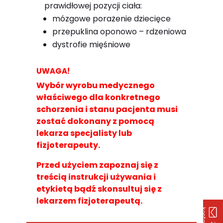
prawidłowej pozycji ciała:
mózgowe porażenie dziecięce
przepuklina oponowo – rdzeniowa
dystrofie mięśniowe
UWAGA!
Wybór wyrobu medycznego
właściwego dla konkretnego
schorzenia i stanu pacjenta musi
zostać dokonany z pomocą
lekarza specjalisty lub
fizjoterapeuty.
Przed użyciem zapoznaj się z
treścią instrukcji używania i
etykietą bądź skonsultuj się z
lekarzem fizjoterapeutą.
k
u