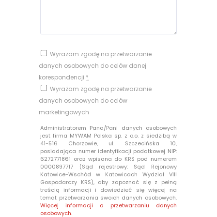
Wyrażam zgodę na przetwarzanie
danych osobowych do celów danej
korespondencji
*
Wyrażam zgodę na przetwarzanie
danych osobowych do celów
marketingowych
Administratorem Pana/Pani danych osobowych
jest firma MYWAM Polska sp. z o.o. z siedzibą w
41-516 Chorzowie, ul. Szczecińska 10,
posiadająca numer identyfikacji podatkowej NIP:
6272771861 oraz wpisana do KRS pod numerem
0000897717 (Sąd rejestrowy: Sąd Rejonowy
Katowice-Wschód w Katowicach Wydział VIII
Gospodarczy KRS), aby zapoznać się z pełną
treścią informacji i dowiedzieć się więcej na
temat przetwarzania swoich danych osobowych.
Więcej informacji o przetwarzaniu danych
osobowych.