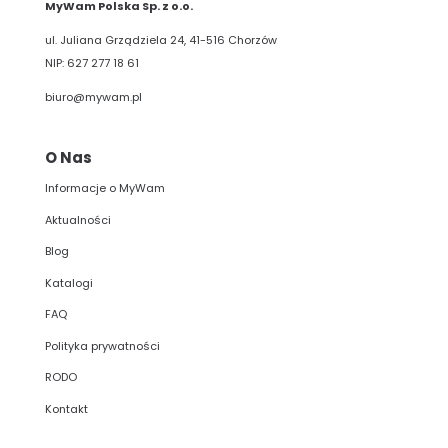
MyWam Polska Sp. z o.o.
ul. Juliana Grządziela 24, 41-516 Chorzów
NIP: 627 277 18 61
biuro@mywam.pl
O Nas
Informacje o MyWam
Aktualności
Blog
Katalogi
FAQ
Polityka prywatności
RODO
Kontakt