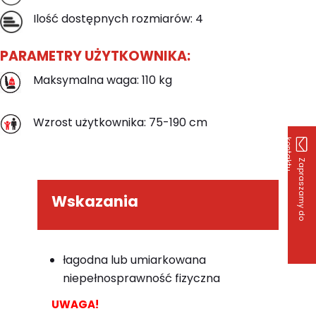
Ilość dostępnych rozmiarów: 4
PARAMETRY UŻYTKOWNIKA:
Maksymalna waga: 110 kg
Wzrost użytkownika: 75-190 cm
k
u
Z
a
p
r
a
s
z
a
m
y
d
o
o
n
t
a
k
t
Wskazania
łagodna lub umiarkowana
niepełnosprawność fizyczna
UWAGA!