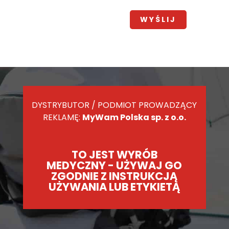
DYSTRYBUTOR / PODMIOT PROWADZĄCY
REKLAMĘ:
MyWam Polska sp. z o.o.
TO JEST WYRÓB
MEDYCZNY - UŻYWAJ GO
ZGODNIE Z INSTRUKCJĄ
UŻYWANIA LUB ETYKIETĄ