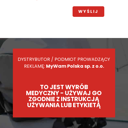
DYSTRYBUTOR / PODMIOT PROWADZĄCY
REKLAMĘ:
MyWam Polska sp. z o.o.
TO JEST WYRÓB
MEDYCZNY - UŻYWAJ GO
ZGODNIE Z INSTRUKCJĄ
UŻYWANIA LUB ETYKIETĄ