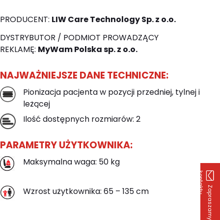
PRODUCENT:
LIW Care Technology Sp. z o.o.
DYSTRYBUTOR / PODMIOT PROWADZĄCY
REKLAMĘ:
MyWam Polska sp. z o.o.
NAJWAŻNIEJSZE DANE TECHNICZNE:
Pionizacja pacjenta w pozycji przedniej, tylnej i
leżącej
Ilość dostępnych rozmiarów: 2
PARAMETRY UŻYTKOWNIKA:
Maksymalna waga: 50 kg
k
u
Z
a
p
r
a
s
z
a
m
y
d
o
o
n
t
a
k
t
Wzrost użytkownika: 65 – 135 cm