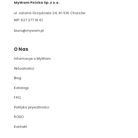
MyWam Polska Sp. z o.o.
ul. Juliana Grządziela 24, 41-516 Chorzów
NIP: 627 277 18 61
biuro@mywam.pl
O Nas
Informacje o MyWam
Aktualności
Blog
Katalogi
FAQ
Polityka prywatności
RODO
Kontakt