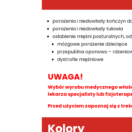
porażenia i niedowłady kończyn 
porażenia i niedowłady tułowia
osłabienie mięśni posturalnych, od
mózgowe porażenie dziecięce
przepuklina oponowo – rdzenio
dystrofie mięśniowe
UWAGA!
Wybór wyrobu medycznego właści
lekarza specjalisty lub fizjoterap
Przed użyciem zapoznaj się z treś
Kolory