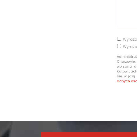
Wyraża
Wyraża
Administra
Chorzowie,
wpisana d
Katowicach 
się więcej
danych os