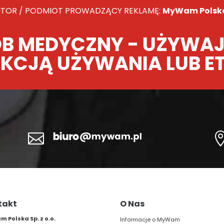
TOR / PODMIOT PROWADZĄCY REKLAMĘ:
MyWam Polska 
B MEDYCZNY - UŻYWAJ
KCJĄ UŻYWANIA LUB E

takt
O Nas
 Polska Sp. z o.o.
Informacje o MyWam