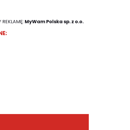
 REKLAMĘ:
MyWam Polska sp. z o.o.
NE: