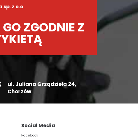
sp. z o.o.
 GO ZGODNIE Z
TYKIETĄ

ul.
Juliana Grządziela 24
,
Chorzów
Social Media
Facebook