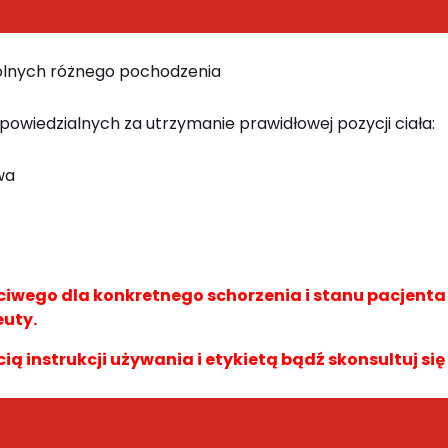
dolnych różnego pochodzenia
powiedzialnych za utrzymanie prawidłowej pozycji ciała:
wa
wego dla konkretnego schorzenia i stanu pacjent
euty.
cią instrukcji używania i etykietą bądź skonsultuj się