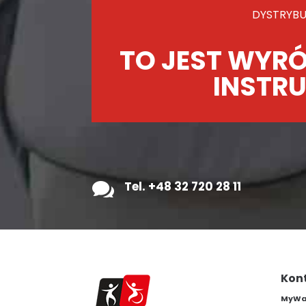
DYSTRYBU
TO JEST WYRÓ
INSTRU

Tel. +48 32 720 28 11
Kon
MyWam