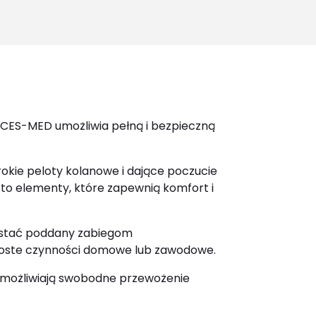
for:
CES-MED umożliwia pełną i bezpieczną
rokie peloty kolanowe i dające poczucie
y to elementy, które zapewnią komfort i
ostać poddany zabiegom
roste czynności domowe lub zawodowe.
 umożliwiają swobodne przewożenie