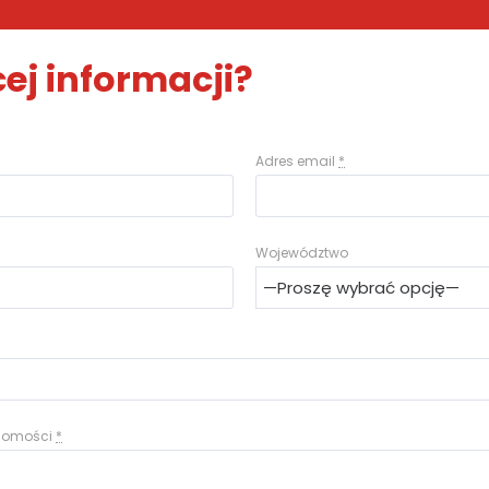
ej informacji?
Adres email
*
Województwo
adomości
*