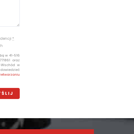
dencji
*
ch
bą w 41-516
771861 oraz
e-Wschód w
i dowiedzieć
zetwarzaniu