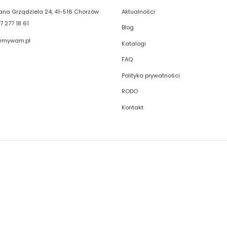
Aktualności
liana Grządziela 24, 41-516 Chorzów
7 277 18 61
Blog
@mywam.pl
Katalogi
FAQ
Polityka prywatności
RODO
Kontakt