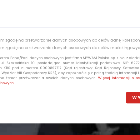
m zgodę na przetwarzanie danych osobowych do celów danej korespon
m zgodę na przetwarzanie danych osobowych do celów marketingowy
torem Pana/Pani danych osobowych jest firma MYWAM Polska sp. z o.o. z siedzi
 ul. Szczecińska 10, posiadająca numer identyfikacji podatkowej NIP: 6272
o KRS pod numerem 0000897717 (Sąd rejestrowy: Sąd Rejonowy Katowic
Wydział VIII Gospodarczy KRS), aby zapoznać się z pełną treścią informacji 
 na temat przetwarzania swoich danych osobowych.
Więcej informacji o pr
obowych.