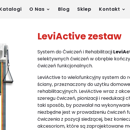
Katalogi
O Nas
Blog
Sklep
Kontakt
LeviActive zestaw
System do Ćwiczeń i Rehabilitacji
LeviAc
selektywnych ćwiczeń w obrębie kończyć
ćwiczeń funkcjonalnych.
LeviActive to wielofunkcyjny system do r
ściany, przeznaczony do użytku domow
rehabilitacyjnych. LeviActive wraz z ak
szeregu ćwiczeń, pionizacji i reedukacji
taki sposób, by pozwalał na wykonywani
niezbędne jest w prowadzeniu ćwiczeń f
ćwiczenia z pozycji siedzącej, bez konie
akcesoriom, które są zaprojektowane m