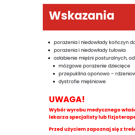
Wskazania
porażenia i niedowłady kończyn 
porażenia i niedowłady tułowia
osłabienie mięśni posturalnych, od
mózgowe porażenie dziecięce
przepuklina oponowo – rdzenio
dystrofie mięśniowe
UWAGA!
Wybór wyrobu medycznego właści
lekarza specjalisty lub fizjoterap
Przed użyciem zapoznaj się z treś