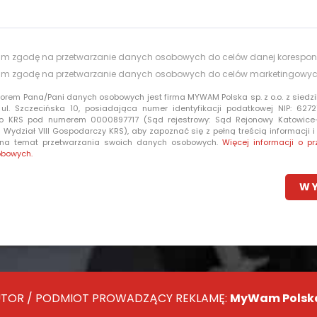
m zgodę na przetwarzanie danych osobowych do celów danej korespon
m zgodę na przetwarzanie danych osobowych do celów marketingowy
torem Pana/Pani danych osobowych jest firma MYWAM Polska sp. z o.o. z siedzi
 ul. Szczecińska 10, posiadająca numer identyfikacji podatkowej NIP: 6272
o KRS pod numerem 0000897717 (Sąd rejestrowy: Sąd Rejonowy Katowic
Wydział VIII Gospodarczy KRS), aby zapoznać się z pełną treścią informacji 
 na temat przetwarzania swoich danych osobowych.
Więcej informacji o pr
obowych.
TOR / PODMIOT PROWADZĄCY REKLAMĘ:
MyWam Polska 