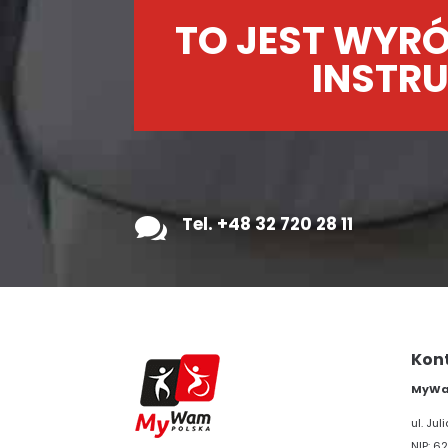
TO JEST WYRÓ
INSTRU

Tel. +48 32 720 28 11
Kon
MyWam
ul. Ju
NIP: 62