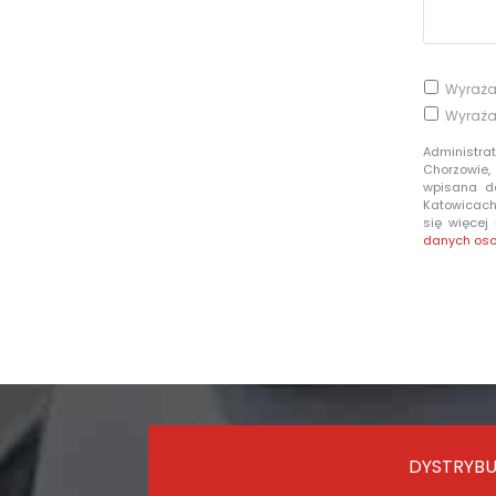
Wyraża
Wyraża
Administra
Chorzowie,
wpisana d
Katowicach 
się więcej
danych os
DYSTRYBU