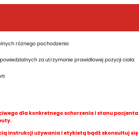
dolnych różnego pochodzenia
powiedzialnych za utrzymanie prawidłowej pozycji ciała:
wa
wego dla konkretnego schorzenia i stanu pacjent
euty.
cią instrukcji używania i etykietą bądź skonsultuj się