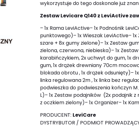
wykorzystuje do tego doskonale już zna
Zestaw Levicare Q140 z LeviActive zaw
– 1x Rama LeviActive
– 1x Podnośnik Levi
punktowego)
– 1x Wieszak LeviActive
– 1x
szare + 8x gumy zielone)
– 1x Zestaw gum
zielona, czerwona, niebieska)
– 1x Zestaw
karabińczykiem, 2x uchwyt do gum, 1x
gum, 1x drążek drewniany 70cm mocowany
blokada obrotu , 1x drążek odsunięty)
– 1
linka regulowana 2m , 1x linka bez regul
podwieszka do podwieszenia kończyn M 
L)
– 1x Zestaw podajników (2x podajnik z r
z oczkiem zielony)
– 1x Organizer
– 1x Kam
PRODUCENT:
LeviCare
DYSTRYBUTOR / PODMIOT PROWADZĄCY