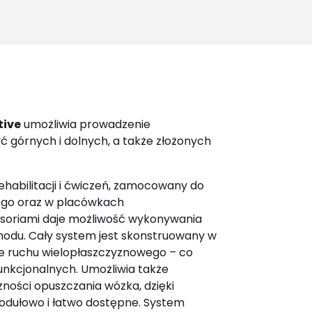
for:
tive
umożliwia prowadzenie
 górnych i dolnych, a także złożonych
ehabilitacji i ćwiczeń, zamocowany do
ego oraz w placówkach
cesoriami daje możliwość wykonywania
 chodu. Cały system jest skonstruowany w
e ruchu wielopłaszczyznowego – co
unkcjonalnych. Umożliwia także
czności opuszczania wózka, dzięki
odułowo i łatwo dostępne. System