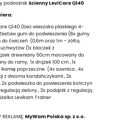
ny podnośnik
ścienny LeviCare Q140
iera:
Care Q140 (bez wieszaka płaskiego 4-
 Zestaw gum do podwieszenia (8x gumy
 do ćwiczeń (0,6m oraz 1m – żółta,
 uchwytów (1x bloczek z
 drążek drewniany 50cm mocowany do
 do ramy, 1x drążek 100 cm , 1x
x Ramię poprzeczne (4x suwnica , 4x
acji z dwoma karabińczykami , 2x
, 2x podwieszka do powieszenia kończyn
egulacją zielony , 2x podajnik z regulacją
izelka Levikam Trainer
 REKLAMĘ:
MyWam Polska sp. z o.o.