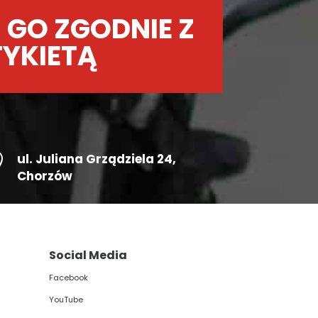
 GO ZGODNIE Z
TYKIETĄ

ul.
Juliana Grządziela 24
,
Chorzów
Social Media
Facebook
YouTube