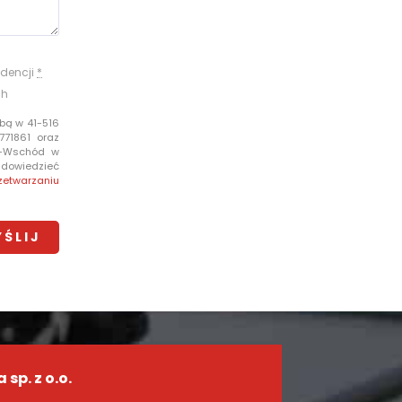
dencji
*
ch
bą w 41-516
771861 oraz
e-Wschód w
i dowiedzieć
zetwarzaniu
sp. z o.o.