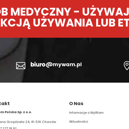
B MEDYCZNY - UŻYWAJ
KCJĄ UŻYWANIA LUB E

takt
O Nas
 Polska Sp. z o.o.
Informacje o MyWam
Aktualności
liana Grządziela 24, 41-516 Chorzów
7 277 18 61