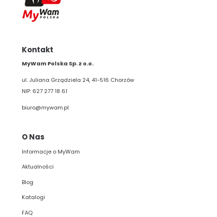
Kontakt
MyWam Polska Sp. z o.o.
ul. Juliana Grządziela 24, 41-516 Chorzów
NIP: 627 277 18 61
biuro@mywam.pl
O Nas
Informacje o MyWam
Aktualności
Blog
Katalogi
FAQ