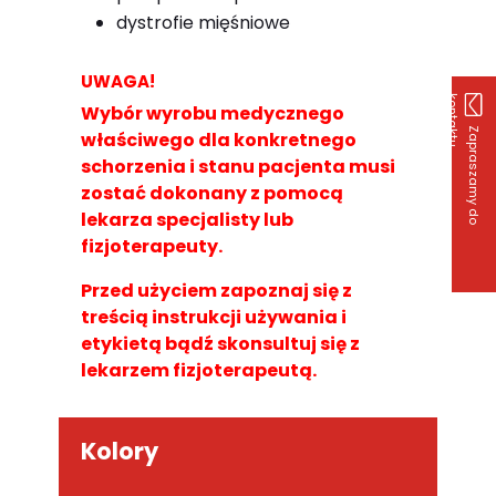
dystrofie mięśniowe
UWAGA!
k
u
Wybór wyrobu medycznego
Z
a
p
r
a
s
z
a
m
y
d
o
o
n
t
a
k
t
właściwego dla konkretnego
schorzenia i stanu pacjenta musi
zostać dokonany z pomocą
lekarza specjalisty lub
fizjoterapeuty.
Przed użyciem zapoznaj się z
treścią instrukcji używania i
etykietą bądź skonsultuj się z
lekarzem fizjoterapeutą.
Kolory