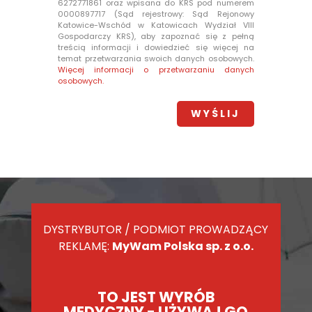
6272771861 oraz wpisana do KRS pod numerem
0000897717 (Sąd rejestrowy: Sąd Rejonowy
Katowice-Wschód w Katowicach Wydział VIII
Gospodarczy KRS), aby zapoznać się z pełną
treścią informacji i dowiedzieć się więcej na
temat przetwarzania swoich danych osobowych.
Więcej informacji o przetwarzaniu danych
osobowych.
DYSTRYBUTOR / PODMIOT PROWADZĄCY
REKLAMĘ:
MyWam Polska sp. z o.o.
TO JEST WYRÓB
MEDYCZNY - UŻYWAJ GO