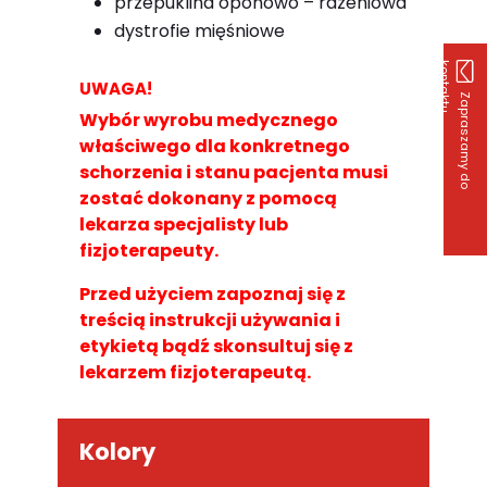
przepuklina oponowo – rdzeniowa
dystrofie mięśniowe
k
u
UWAGA!
Z
a
p
r
a
s
z
a
m
y
d
o
o
n
t
a
k
t
Wybór wyrobu medycznego
właściwego dla konkretnego
schorzenia i stanu pacjenta musi
zostać dokonany z pomocą
lekarza specjalisty lub
fizjoterapeuty.
Przed użyciem zapoznaj się z
treścią instrukcji używania i
etykietą bądź skonsultuj się z
lekarzem fizjoterapeutą.
Kolory