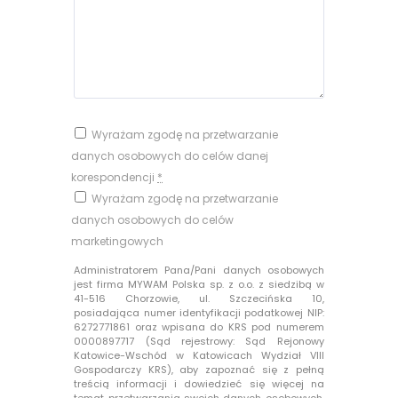
Wyrażam zgodę na przetwarzanie
danych osobowych do celów danej
korespondencji
*
Wyrażam zgodę na przetwarzanie
danych osobowych do celów
marketingowych
Administratorem Pana/Pani danych osobowych
jest firma MYWAM Polska sp. z o.o. z siedzibą w
41-516 Chorzowie, ul. Szczecińska 10,
posiadająca numer identyfikacji podatkowej NIP:
6272771861 oraz wpisana do KRS pod numerem
0000897717 (Sąd rejestrowy: Sąd Rejonowy
Katowice-Wschód w Katowicach Wydział VIII
Gospodarczy KRS), aby zapoznać się z pełną
treścią informacji i dowiedzieć się więcej na