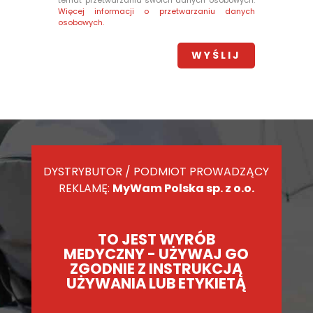
temat przetwarzania swoich danych osobowych.
Więcej informacji o przetwarzaniu danych
osobowych.
DYSTRYBUTOR / PODMIOT PROWADZĄCY
REKLAMĘ:
MyWam Polska sp. z o.o.
TO JEST WYRÓB
MEDYCZNY - UŻYWAJ GO
ZGODNIE Z INSTRUKCJĄ
UŻYWANIA LUB ETYKIETĄ