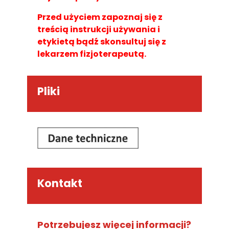
Przed użyciem zapoznaj się z
treścią instrukcji używania i
etykietą bądź skonsultuj się z
lekarzem fizjoterapeutą.
Pliki
Kontakt
Potrzebujesz więcej informacji?