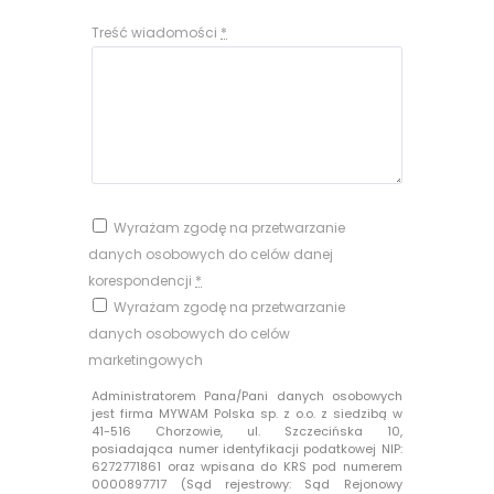
Treść wiadomości
*
Wyrażam zgodę na przetwarzanie
danych osobowych do celów danej
korespondencji
*
Wyrażam zgodę na przetwarzanie
danych osobowych do celów
marketingowych
Administratorem Pana/Pani danych osobowych
jest firma MYWAM Polska sp. z o.o. z siedzibą w
41-516 Chorzowie, ul. Szczecińska 10,
posiadająca numer identyfikacji podatkowej NIP:
6272771861 oraz wpisana do KRS pod numerem
0000897717 (Sąd rejestrowy: Sąd Rejonowy