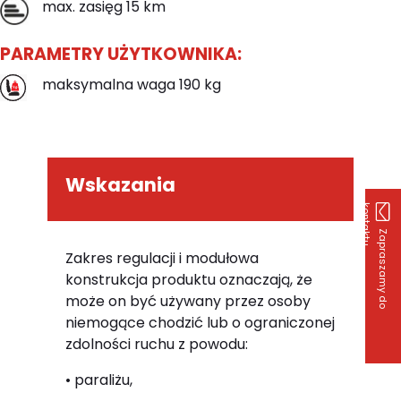
max. zasięg 15 km
PARAMETRY UŻYTKOWNIKA:
maksymalna waga 190 kg
Wskazania
k
u
Z
a
p
r
a
s
z
a
m
y
d
o
o
n
t
a
k
t
Zakres regulacji i modułowa
konstrukcja produktu oznaczają, że
może on być używany przez osoby
niemogące chodzić lub o ograniczonej
zdolności ruchu z powodu:
• paraliżu,