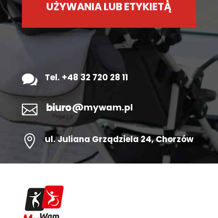
UŻYWANIA LUB ETYKIETĄ

Tel. +48 32 720 28 11


ul.
Juliana Grządziela 24
, Chorzów