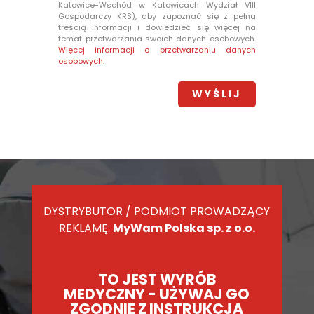
Katowice-Wschód w Katowicach Wydział VIII
Gospodarczy KRS), aby zapoznać się z pełną
treścią informacji i dowiedzieć się więcej na
temat przetwarzania swoich danych osobowych.
Więcej informacji o przetwarzaniu danych
osobowych.
DYSTRYBUTOR / PODMIOT PROWADZĄCY
REKLAMĘ:
MyWam Polska sp. z o.o.
TO JEST WYRÓB
MEDYCZNY - UŻYWAJ GO
ZGODNIE Z INSTRUKCJĄ