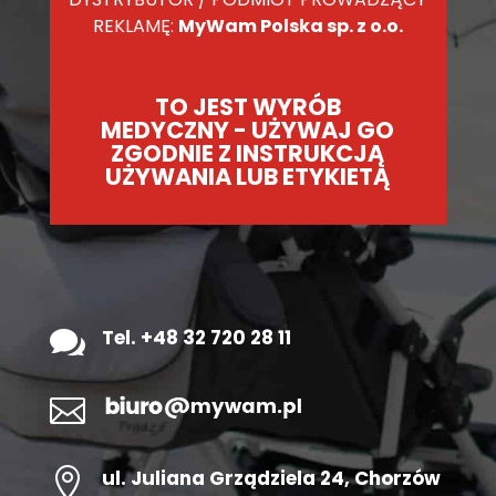
REKLAMĘ:
MyWam Polska sp. z o.o.
TO JEST WYRÓB
MEDYCZNY - UŻYWAJ GO
ZGODNIE Z INSTRUKCJĄ
UŻYWANIA LUB ETYKIETĄ

Tel. +48 32 720 28 11


ul.
Juliana Grządziela 24
, Chorzów