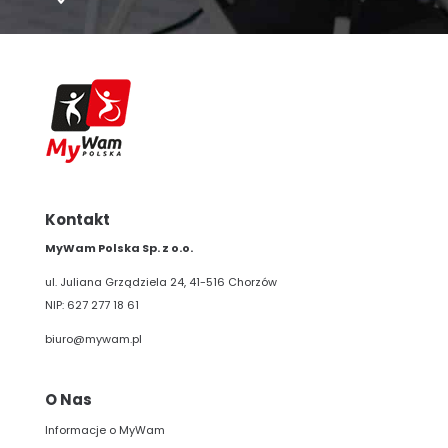
Kontakt
MyWam Polska Sp. z o.o.
ul. Juliana Grządziela 24, 41-516 Chorzów
NIP: 627 277 18 61
biuro@mywam.pl
O Nas
Informacje o MyWam