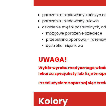
porażenia i niedowłady kończyn 
porażenia i niedowłady tułowia
osłabienie mięśni posturalnych, od
mózgowe porażenie dziecięce
przepuklina oponowo – rdzenio
dystrofie mięśniowe
UWAGA!
Wybór wyrobu medycznego właści
lekarza specjalisty lub fizjoterap
Przed użyciem zapoznaj się z treś
Kolory