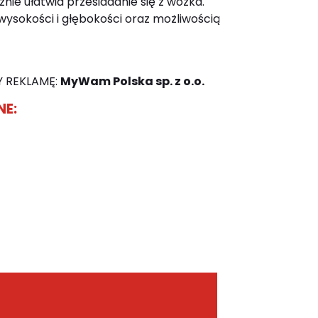
znie ułatwia przesiadanie się z wózka.
wysokości i głębokości oraz możliwością
 REKLAMĘ:
MyWam Polska sp. z o.o.
NE: