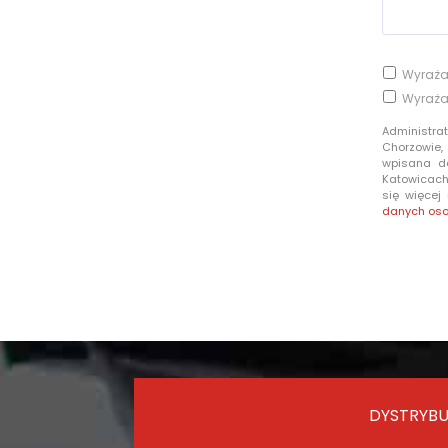
Wyraża
Wyraża
Administra
Chorzowie,
wpisana d
Katowicach 
się więcej
danych os
DYSTRYBU