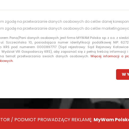
m zgodę na przetwarzanie danych osobowych do celów danej korespon
m zgodę na przetwarzanie danych osobowych do celów marketingowy
torem Pana/Pani danych osobowych jest firma MYWAM Polska sp. z o.o. z siedzi
 ul. Szczecińska 10, posiadająca numer identyfikacji podatkowej NIP: 6272
o KRS pod numerem 0000897717 (Sąd rejestrowy: Sąd Rejonowy Katowic
Wydział VIII Gospodarczy KRS), aby zapoznać się z pełną treścią informacji 
 na temat przetwarzania swoich danych osobowych.
Więcej informacji o pr
obowych.
TOR / PODMIOT PROWADZĄCY REKLAMĘ:
MyWam Polska 