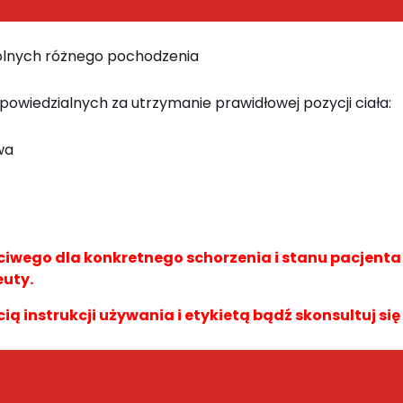
dolnych różnego pochodzenia
powiedzialnych za utrzymanie prawidłowej pozycji ciała:
wa
wego dla konkretnego schorzenia i stanu pacjent
euty.
cią instrukcji używania i etykietą bądź skonsultuj się