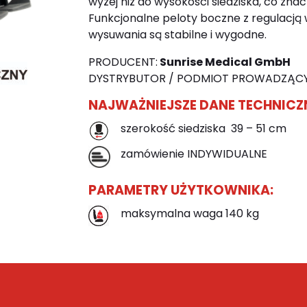
wyżej niż do wysokości siedziska, co znac
Funkcjonalne peloty boczne z regulacją 
wysuwania są stabilne i wygodne.
PRODUCENT:
Sunrise Medical GmbH
DYSTRYBUTOR / PODMIOT PROWADZĄCY
NAJWAŻNIEJSZE DANE TECHNICZ
szerokość siedziska 39 – 51 cm
zamówienie INDYWIDUALNE
PARAMETRY UŻYTKOWNIKA:
maksymalna waga 140 kg