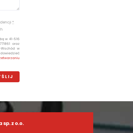
dencji
*
ch
bą w 41-516
771861 oraz
e-Wschód w
i dowiedzieć
zetwarzaniu
sp. z o.o.