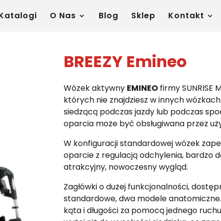
Katalogi
O Nas
Blog
Sklep
Kontakt
BREEZY Emineo
Wózek aktywny
EMINEO
firmy SUNRISE M
których nie znajdziesz w innych wózkach 
siedzącą podczas jazdy lub podczas spo
oparcia może być obsługiwana przez uż
W konfiguracji standardowej wózek zapew
oparcie z regulacją odchylenia, bardzo 
atrakcyjny, nowoczesny wygląd.
Zagłówki o dużej funkcjonalności, dostę
standardowe, dwa modele anatomiczne. P
kąta i długości za pomocą jednego ruchu