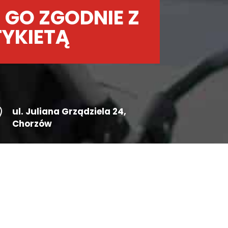
 GO ZGODNIE Z
TYKIETĄ

ul.
Juliana Grządziela 24
,
Chorzów