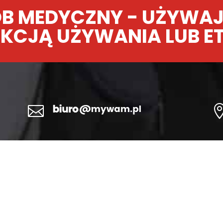
B MEDYCZNY - UŻYWAJ
KCJĄ UŻYWANIA LUB E
