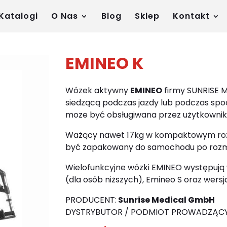
Katalogi
O Nas
Blog
Sklep
Kontakt
EMINEO K
Wózek aktywny
EMINEO
firmy SUNRISE M
siedzącą podczas jazdy lub podczas sp
moze być obsługiwana przez użytkownik
Ważący nawet 17kg w kompaktowym roz
być zapakowany do samochodu po roz
Wielofunkcyjne wózki EMINEO występują 
(dla osób niższych), Emineo S oraz wersj
PRODUCENT:
Sunrise Medical GmbH
DYSTRYBUTOR / PODMIOT PROWADZĄCY