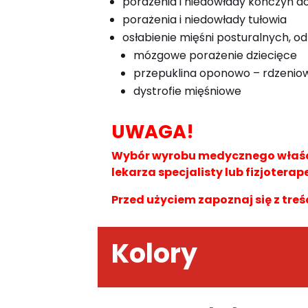
porażenia i niedowłady kończyn 
porażenia i niedowłady tułowia
osłabienie mięśni posturalnych, od
mózgowe porażenie dziecięce
przepuklina oponowo – rdzenio
dystrofie mięśniowe
UWAGA!
Wybór wyrobu medycznego właści
lekarza specjalisty lub fizjoterap
Przed użyciem zapoznaj się z treś
Kolory