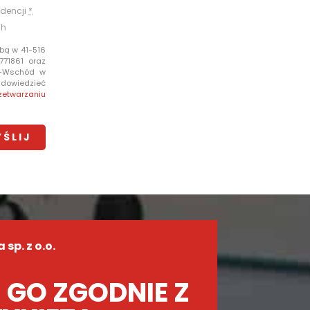
dencji
*
ch
bą w 41-516
771861 oraz
e-Wschód w
i dowiedzieć
zetwarzaniu
sp. z o.o.
 GO ZGODNIE Z