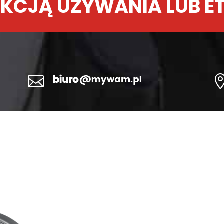
KCJĄ UŻYWANIA LUB E
