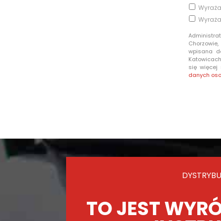
Wyraża
Wyraża
Administra
Chorzowie,
wpisana d
Katowicach 
się więcej
danych os
DYSTRYBU
TO JEST WYRÓ