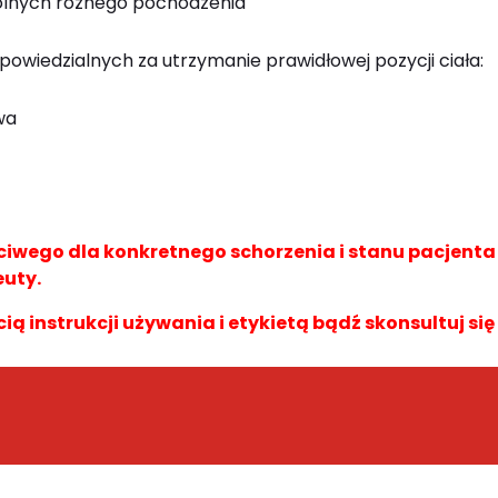
dolnych różnego pochodzenia
powiedzialnych za utrzymanie prawidłowej pozycji ciała:
wa
wego dla konkretnego schorzenia i stanu pacjent
euty.
cią instrukcji używania i etykietą bądź skonsultuj się