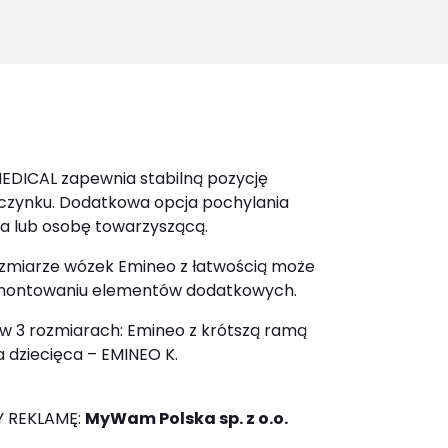
for:
EDICAL zapewnia stabilną pozycję
oczynku. Dodatkowa opcja pochylania
a lub osobę towarzyszącą.
miarze wózek Emineo z łatwością może
montowaniu elementów dodatkowych.
w 3 rozmiarach: Emineo z krótszą ramą
a dziecięca – EMINEO K.
 REKLAMĘ:
MyWam Polska sp. z o.o.