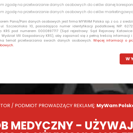
m zgodę na przetwarzanie danych osobowych do celów danej korespon
m zgodę na przetwarzanie danych osobowych do celów marketingowy
torem Pana/Pani danych osobowych jest firma MYWAM Polska sp. z o.o. z siedzi
 ul. Szczecińska 10, posiadająca numer identyfikacji podatkowej NIP: 6272
o KRS pod numerem 0000897717 (Sąd rejestrowy: Sąd Rejonowy Katowic
Wydział VIII Gospodarczy KRS), aby zapoznać się z pełną treścią informacji 
 na temat przetwarzania swoich danych osobowych.
Więcej informacji o pr
obowych.
TOR / PODMIOT PROWADZĄCY REKLAMĘ:
MyWam Polska 
B MEDYCZNY - UŻYWAJ