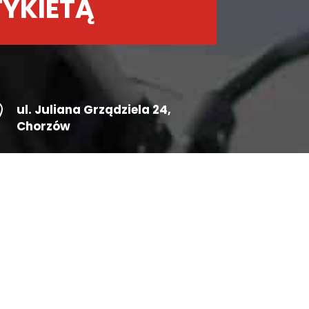
TYKIETĄ

ul.
Juliana Grządziela 24
,
Chorzów