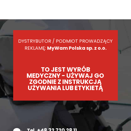
DYSTRYBUTOR / PODMIOT PROWADZĄCY
REKLAMĘ:
MyWam Polska sp. z o.o.
TO JEST WYRÓB
MEDYCZNY - UŻYWAJ GO
ZGODNIE Z INSTRUKCJĄ
UŻYWANIA LUB ETYKIETĄ
Tel. +48 32 720 28 11