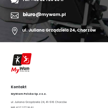



ul.
Juliana Grządziela 24
, Chorzów
Kontakt
MyWam Polska Sp. z o.o.
ul. Juliana Grządziela 24, 41-516 Chorzów
NIP: 627 277 18 61