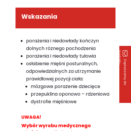
Wskazania
porażenia i niedowłady kończyn
dolnych różnego pochodzenia
k
u
porażenia i niedowłady tułowia
Z
a
p
r
a
s
z
a
m
y
d
o
o
n
t
a
k
t
osłabienie mięśni posturalnych,
odpowiedzialnych za utrzymanie
prawidłowej pozycji ciała:
mózgowe porażenie dziecięce
przepuklina oponowo – rdzeniowa
dystrofie mięśniowe
UWAGA!
Wybór wyrobu medycznego