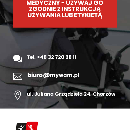
MEDYCZNY - UŻYWAJ GO
ZGODNIE Z INSTRUKCJĄ
UŻYWANIA LUB ETYKIETĄ

Tel. +48 32 720 28 11


ul.
Juliana Grządziela 24
, Chorzów