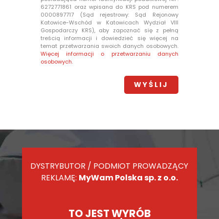
6272771861 oraz wpisana do KRS pod numerem
0000897717 (Sąd rejestrowy: Sąd Rejonowy
Katowice-Wschód w Katowicach Wydział VIII
Gospodarczy KRS), aby zapoznać się z pełną
treścią informacji i dowiedzieć się więcej na
temat przetwarzania swoich danych osobowych.
Więcej informacji o przetwarzaniu danych
osobowych.
DYSTRYBUTOR / PODMIOT PROWADZĄCY
REKLAMĘ:
MyWam Polska sp. z o.o.
TO JEST WYRÓB