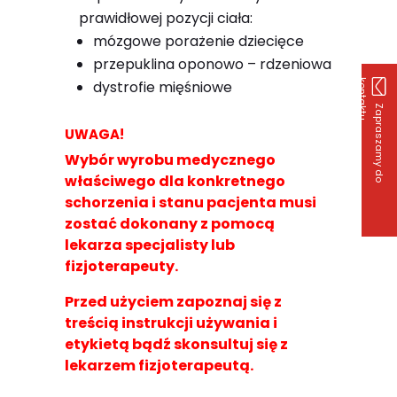
prawidłowej pozycji ciała:
mózgowe porażenie dziecięce
przepuklina oponowo – rdzeniowa
dystrofie mięśniowe
k
u
Z
a
p
r
a
s
z
a
m
y
d
o
o
n
t
a
k
t
UWAGA!
Wybór wyrobu medycznego
właściwego dla konkretnego
schorzenia i stanu pacjenta musi
zostać dokonany z pomocą
lekarza specjalisty lub
fizjoterapeuty.
Przed użyciem zapoznaj się z
treścią instrukcji używania i
etykietą bądź skonsultuj się z
lekarzem fizjoterapeutą.