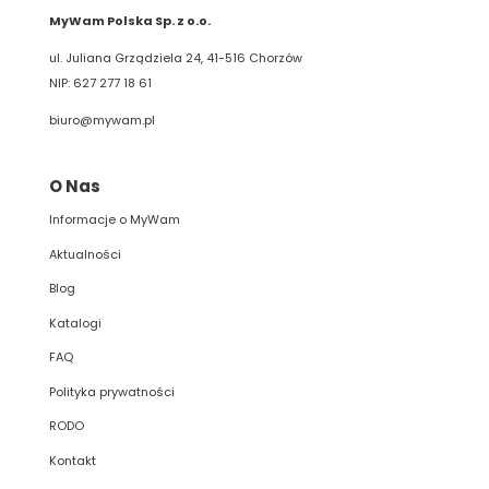
MyWam Polska Sp. z o.o.
ul. Juliana Grządziela 24, 41-516 Chorzów
NIP: 627 277 18 61
biuro@mywam.pl
O Nas
Informacje o MyWam
Aktualności
Blog
Katalogi
FAQ
Polityka prywatności
RODO
Kontakt