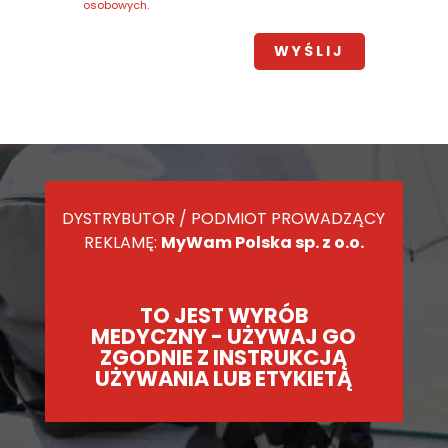
osobowych.
DYSTRYBUTOR / PODMIOT PROWADZĄCY
REKLAMĘ:
MyWam Polska sp. z o.o.
TO JEST WYRÓB
MEDYCZNY - UŻYWAJ GO
ZGODNIE Z INSTRUKCJĄ
UŻYWANIA LUB ETYKIETĄ