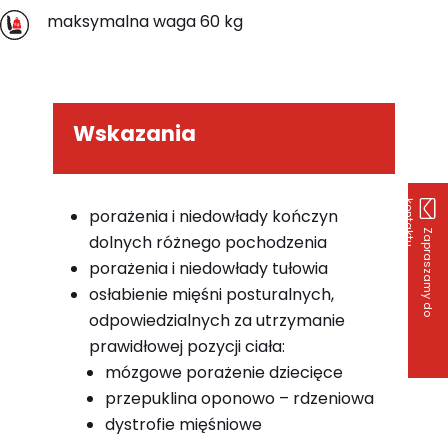
maksymalna waga 60 kg
Wskazania
k
u
porażenia i niedowłady kończyn
Z
a
p
r
a
s
z
a
m
y
d
o
o
n
t
a
k
t
dolnych różnego pochodzenia
porażenia i niedowłady tułowia
osłabienie mięśni posturalnych,
odpowiedzialnych za utrzymanie
prawidłowej pozycji ciała:
mózgowe porażenie dziecięce
przepuklina oponowo – rdzeniowa
dystrofie mięśniowe