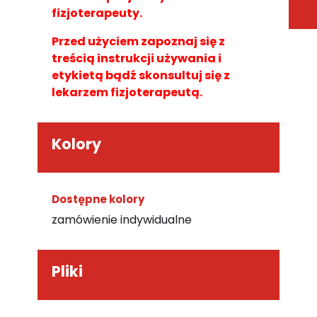
fizjoterapeuty.
Przed użyciem zapoznaj się z
treścią instrukcji używania i
etykietą bądź skonsultuj się z
lekarzem fizjoterapeutą.
Kolory
Dostępne kolory
zamówienie indywidualne
Pliki