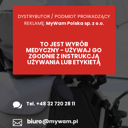
DYSTRYBUTOR / PODMIOT PROWADZĄCY
REKLAMĘ:
MyWam Polska sp. z o.o.
TO JEST WYRÓB
MEDYCZNY - UŻYWAJ GO
ZGODNIE Z INSTRUKCJĄ
UŻYWANIA LUB ETYKIETĄ

Tel. +48 32 720 28 11
