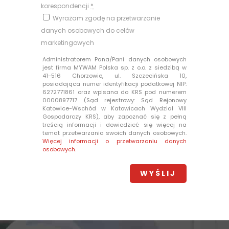
korespondencji
*
Wyrażam zgodę na przetwarzanie
danych osobowych do celów
marketingowych
Administratorem Pana/Pani danych osobowych
jest firma MYWAM Polska sp. z o.o. z siedzibą w
41-516 Chorzowie, ul. Szczecińska 10,
posiadająca numer identyfikacji podatkowej NIP:
6272771861 oraz wpisana do KRS pod numerem
0000897717 (Sąd rejestrowy: Sąd Rejonowy
Katowice-Wschód w Katowicach Wydział VIII
Gospodarczy KRS), aby zapoznać się z pełną
treścią informacji i dowiedzieć się więcej na
temat przetwarzania swoich danych osobowych.
Więcej informacji o przetwarzaniu danych
osobowych.