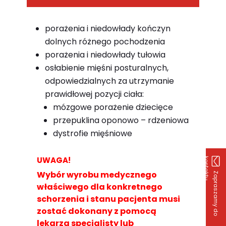
porażenia i niedowłady kończyn
dolnych różnego pochodzenia
porażenia i niedowłady tułowia
osłabienie mięśni posturalnych,
odpowiedzialnych za utrzymanie
prawidłowej pozycji ciała:
mózgowe porażenie dziecięce
przepuklina oponowo – rdzeniowa
dystrofie mięśniowe
UWAGA!
k
u
Z
a
p
r
a
s
z
a
m
y
d
o
o
n
t
a
k
t
Wybór wyrobu medycznego
właściwego dla konkretnego
schorzenia i stanu pacjenta musi
zostać dokonany z pomocą
lekarza specjalisty lub