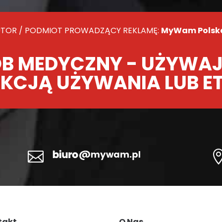
TOR / PODMIOT PROWADZĄCY REKLAMĘ:
MyWam Polska 
B MEDYCZNY - UŻYWAJ
KCJĄ UŻYWANIA LUB E

takt
O Nas