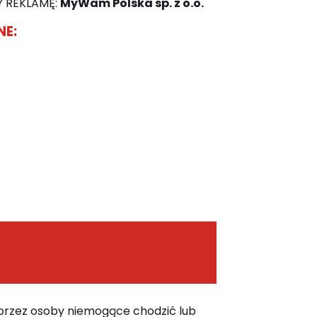
 REKLAMĘ:
MyWam Polska sp. z o.o.
NE:
przez osoby niemogące chodzić lub