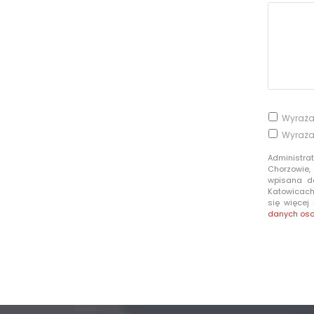
Wyraża
Wyraża
Administra
Chorzowie,
wpisana d
Katowicach 
się więcej
danych os