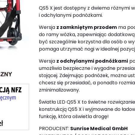
QS5 X jest dostępny z dwiema różnymi
i odchylanymi podnóżkami.
Wersja
z zamkniętym przodem
ma pod
do ramy wóżka, zapewniając dodatkową 
być szczególnie korzystna dla osób o 
pomaga utrzymać nogi w idealnej pozycji
Wersja
z odchylanymi podnóżkami
po
umożliwia bezpieczne i wygodne przesiad
stojącej. Zdejmując podnóżek, można ust
chcesz się przesiadać, a ponadto rozmi
zminimalizowany.
Światła LED QS5 X to świetne rozwiązani
konstrukcją QS5 X i wyjmowane do ładow
funkcję, która oświetla drogę!
PRODUCENT:
Sunrise Medical GmbH