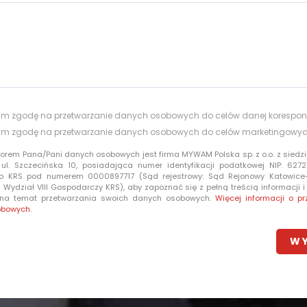
m zgodę na przetwarzanie danych osobowych do celów danej korespon
m zgodę na przetwarzanie danych osobowych do celów marketingowy
torem Pana/Pani danych osobowych jest firma MYWAM Polska sp. z o.o. z siedzi
 ul. Szczecińska 10, posiadająca numer identyfikacji podatkowej NIP: 6272
o KRS pod numerem 0000897717 (Sąd rejestrowy: Sąd Rejonowy Katowic
Wydział VIII Gospodarczy KRS), aby zapoznać się z pełną treścią informacji 
 na temat przetwarzania swoich danych osobowych.
Więcej informacji o pr
obowych.