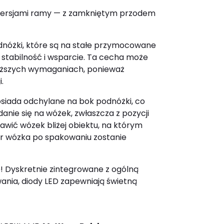
 wersjami ramy — z zamkniętym przodem
nóżki, które są na stałe przymocowane
stabilność i wsparcie. Ta cecha może
wyższych wymaganiach, ponieważ
.
siada odchylane na bok podnóżki, co
anie się na wóżek, zwłaszcza z pozycji
awić wózek bliżej obiektu, na którym
ar wózka po spakowaniu zostanie
e! Dyskretnie zintegrowane z ogólną
ania, diody LED zapewniają świetną