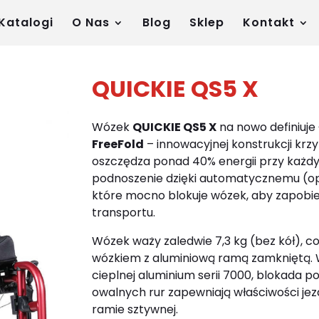
Katalogi
O Nas
Blog
Sklep
Kontakt
QUICKIE QS5 X
Wózek
QUICKIE QS5 X
na nowo definiuje 
FreeFold
– innowacyjnej konstrukcji krzyż
oszczędza ponad 40% energii przy każdy
podnoszenie dzięki automatycznemu (o
które mocno blokuje wózek, aby zapobi
transportu.
Wózek waży zaledwie 7,3 kg (bez kół), co
wózkiem z aluminiową ramą zamkniętą
cieplnej aluminium serii 7000, blokada po
owalnych rur zapewniają właściwości j
ramie sztywnej.