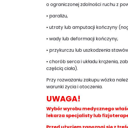
o ograniczonej zdolności ruchu z po
• paraliżu,
• utraty lub amputacji kończyny (nog
• wady lub deformacji kończyny,
• przykurczu lub uszkodzenia stawów
• chorób serca i układu krążenia, z
częścią ciała).
Przy rozważaniu zakupu wózka należy
warunki życia i otoczenia.
UWAGA!
Wybór wyrobu medycznego właści
lekarza specjalisty lub fizjoterap
Przed użyciem zapoznaj się z treś