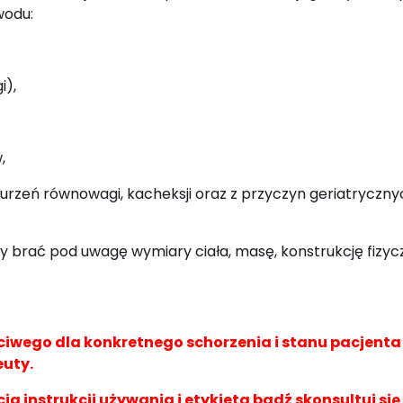
wodu:
i),
,
aburzeń równowagi, kacheksji oraz z przyczyn geriatryczn
 brać pod uwagę wymiary ciała, masę, konstrukcję fizycz
wego dla konkretnego schorzenia i stanu pacjent
euty.
cią instrukcji używania i etykietą bądź skonsultuj się