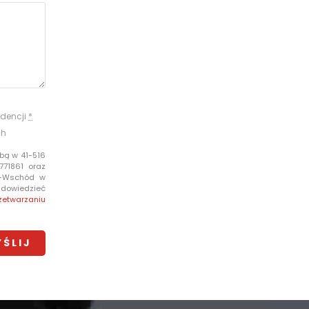
dencji
*
ch
bą w 41-516
771861 oraz
e-Wschód w
i dowiedzieć
zetwarzaniu