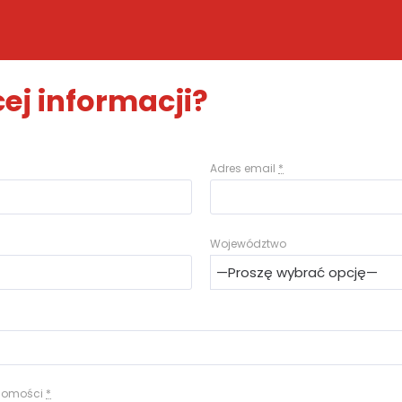
ej informacji?
Adres email
*
Województwo
adomości
*