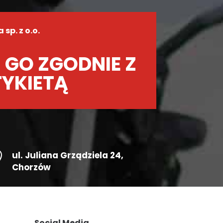
sp. z o.o.
 GO ZGODNIE Z
TYKIETĄ

ul.
Juliana Grządziela 24
,
Chorzów
Social Media