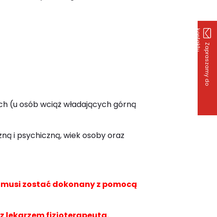
k
u
Z
a
p
r
a
s
z
a
m
y
d
o
o
n
t
a
k
t
ych (u osób wciąż władających górną
ną i psychiczną, wiek osoby oraz
a musi zostać dokonany z pomocą
 z lekarzem fizjoterapeutą.