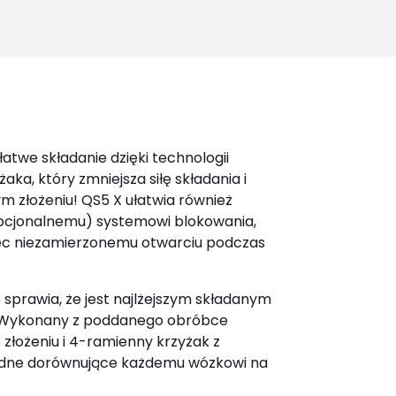
for:
łatwe składanie dzięki technologii
aka, który zmniejsza siłę składania i
m złożeniu! QS5 X ułatwia również
pcjonalnemu) systemowi blokowania,
ec niezamierzonemu otwarciu podczas
 sprawia, że jest najlżejszym składanym
. Wykonany z poddanego obróbce
 złożeniu i 4-ramienny krzyżak z
ezdne dorównujące każdemu wózkowi na