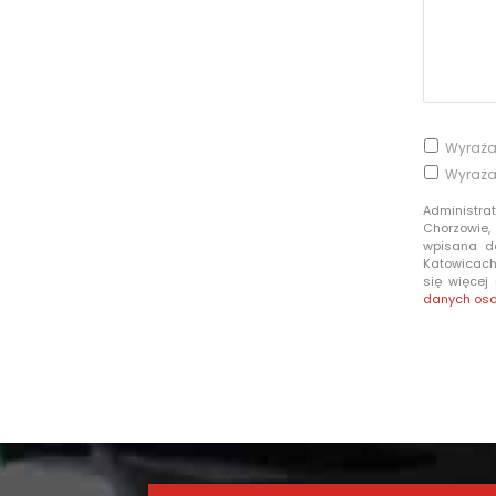
Wyraża
Wyraża
Administra
Chorzowie,
wpisana d
Katowicach 
się więcej
danych os