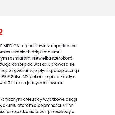
for:
2
SE MEDICAL o podstawie z napędem na
omieszczeniach dzięki małemu
ym rozmiarom. Niewielka szerokość
atwiają dostęp do wózka. Sprawdza się
nątrz i gwarantuje płynną, bezpieczną i
ZIPPIE Salsa M2 pokonuje przeszkody o
awet 32 km na jednym ładowaniu
ktrycznym oferujący wyjątkowe osiągi
, akumulatorom o pojemności 74 Ah i
ść przejeżdżania przez przeszkody o