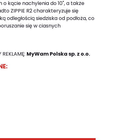
o kącie nachylenia do 10˚, a także
dto ZIPPIE R2 charakteryzuje się
ą odległością siedziska od podłoża, co
poruszanie się w ciasnych
 REKLAMĘ:
MyWam Polska sp. z o.o.
NE: