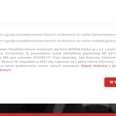
m zgodę na przetwarzanie danych osobowych do celów danej korespon
m zgodę na przetwarzanie danych osobowych do celów marketingowy
torem Pana/Pani danych osobowych jest firma MYWAM Polska sp. z o.o. z siedzi
 ul. Szczecińska 10, posiadająca numer identyfikacji podatkowej NIP: 6272
o KRS pod numerem 0000897717 (Sąd rejestrowy: Sąd Rejonowy Katowic
Wydział VIII Gospodarczy KRS), aby zapoznać się z pełną treścią informacji 
 na temat przetwarzania swoich danych osobowych.
Więcej informacji o pr
obowych.