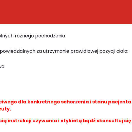
dolnych różnego pochodzenia
powiedzialnych za utrzymanie prawidłowej pozycji ciała:
wa
wego dla konkretnego schorzenia i stanu pacjent
euty.
cią instrukcji używania i etykietą bądź skonsultuj się