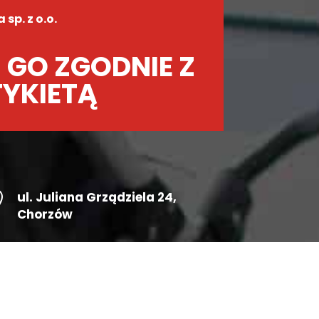
sp. z o.o.
 GO ZGODNIE Z
TYKIETĄ

ul.
Juliana Grządziela 24
,
Chorzów