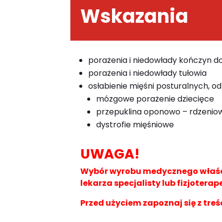
Wskazania
porażenia i niedowłady kończyn 
porażenia i niedowłady tułowia
osłabienie mięśni posturalnych, od
mózgowe porażenie dziecięce
przepuklina oponowo – rdzenio
dystrofie mięśniowe
UWAGA!
Wybór wyrobu medycznego właści
lekarza specjalisty lub fizjoterap
Przed użyciem zapoznaj się z treś