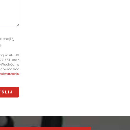
dencji
*
ch
bą w 41-516
771861 oraz
e-Wschód w
i dowiedzieć
zetwarzaniu