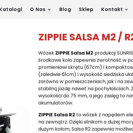
Katalogi
O Nas
Blog
Sklep
Kontakt
ZIPPIE SALSA M2 / R
Wózek
ZIPPIE Salsa M2
produkcji SUNRI
środkowe koło zapewnia zwrotność w p
promieniowi skrętu (67cm) i kompaktow
(zaledwie 61cm) i wysokość siedziska uł
zarówno w pomieszczeniach, jak i na zew
stabilną jazdę nawet na pochyłościach. 
wysokości do 75 mm, a jego zasięg to n
akumulatorów.
ZIPPIE Salsa R2
to wózek z napędem ele
na zewnątrz. Dzięki silnikom
o dużej mocy
dużym kołom, Salsa R2 zapewnia możliwo