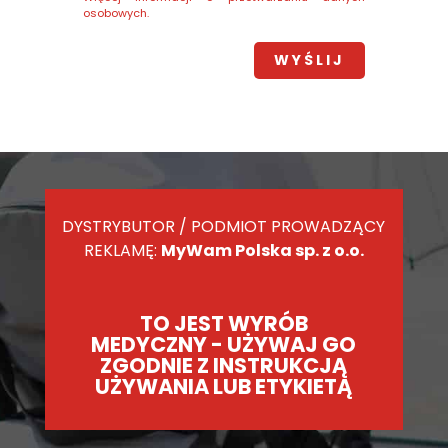
osobowych.
DYSTRYBUTOR / PODMIOT PROWADZĄCY
REKLAMĘ:
MyWam Polska sp. z o.o.
TO JEST WYRÓB
MEDYCZNY - UŻYWAJ GO
ZGODNIE Z INSTRUKCJĄ
UŻYWANIA LUB ETYKIETĄ