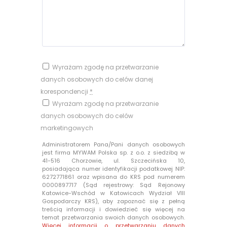
Wyrażam zgodę na przetwarzanie
danych osobowych do celów danej
korespondencji
*
Wyrażam zgodę na przetwarzanie
danych osobowych do celów
marketingowych
Administratorem Pana/Pani danych osobowych
jest firma MYWAM Polska sp. z o.o. z siedzibą w
41-516 Chorzowie, ul. Szczecińska 10,
posiadająca numer identyfikacji podatkowej NIP:
6272771861 oraz wpisana do KRS pod numerem
0000897717 (Sąd rejestrowy: Sąd Rejonowy
Katowice-Wschód w Katowicach Wydział VIII
Gospodarczy KRS), aby zapoznać się z pełną
treścią informacji i dowiedzieć się więcej na
temat przetwarzania swoich danych osobowych.
Więcej informacji o przetwarzaniu danych