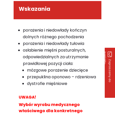
Wskazania
porażenia i niedowłady kończyn
dolnych różnego pochodzenia
porażenia i niedowłady tułowia
osłabienie mięśni posturalnych,
k
u
odpowiedzialnych za utrzymanie
Z
a
p
r
a
s
z
a
m
y
d
o
o
n
t
a
k
t
prawidłowej pozycji ciała:
mózgowe porażenie dziecięce
przepuklina oponowo – rdzeniowa
dystrofie mięśniowe
UWAGA!
Wybór wyrobu medycznego
właściwego dla konkretnego