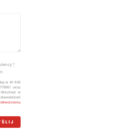
dencji
*
ch
bą w 41-516
771861 oraz
e-Wschód w
i dowiedzieć
zetwarzaniu