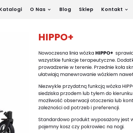
Katalogi
O Nas
Blog
Sklep
Kontakt
HIPPO+
Nowoczesna linia wózka
HIPPO+
sprawia
wszystkie funkcje terapeutyczne. Dodat
prowadzenie w terenie. Przednie koła sk
ułatwiają manewrowanie wózkiem nawet
Niezwykle przydatną funkcją wózka HIP
siedziska przodem lub tyłem do kierunku 
możliwość obserwacji otoczenia lub ko
zależności od potrzeb i preferencji.
Standardowo produkt wyposażony jest w
pojemny kosz czy pokrowiec na nogi.