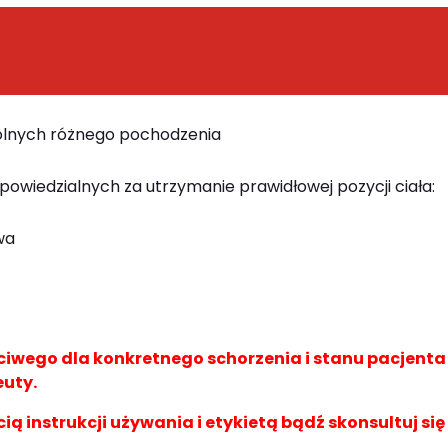
dolnych różnego pochodzenia
powiedzialnych za utrzymanie prawidłowej pozycji ciała:
wa
wego dla konkretnego schorzenia i stanu pacjent
euty.
cią instrukcji używania i etykietą bądź skonsultuj się