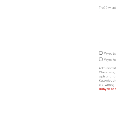
Treść wi
Wyraża
Wyraża
Administra
Chorzowie,
wpisana d
Katowicach 
się więcej
danych os