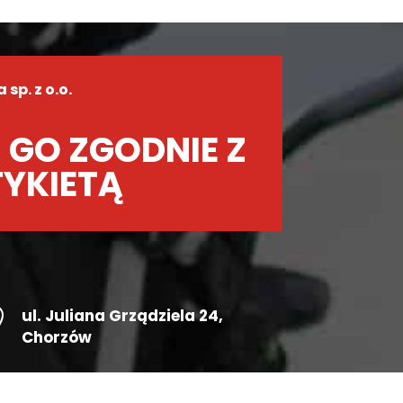
sp. z o.o.
 GO ZGODNIE Z
TYKIETĄ

ul.
Juliana Grządziela 24
,
Chorzów