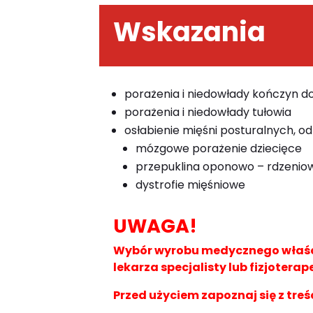
Wskazania
porażenia i niedowłady kończyn 
porażenia i niedowłady tułowia
osłabienie mięśni posturalnych, od
mózgowe porażenie dziecięce
przepuklina oponowo – rdzenio
dystrofie mięśniowe
UWAGA!
Wybór wyrobu medycznego właści
lekarza specjalisty lub fizjoterap
Przed użyciem zapoznaj się z treś