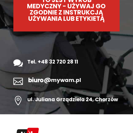
MEDYCZNY - UŻYWAJ GO
ZGODNIE Z INSTRUKCJĄ
UŻYWANIA LUB ETYKIETĄ

Tel. +48 32 720 28 11


ul.
Juliana Grządziela 24
, Chorzów