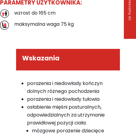
Z
a
p
r
a
s
z
a
m
y
d
o
o
n
t
a
k
t
PARAMETRY UŻYTKOWNIKA:
wzrost do 165 cm
maksymalna waga 75 kg
Wskazania
porażenia i niedowłady kończyn
dolnych różnego pochodzenia
porażenia i niedowłady tułowia
osłabienie mięśni posturalnych,
odpowiedzialnych za utrzymanie
prawidłowej pozycji ciała:
mózgowe porażenie dziecięce