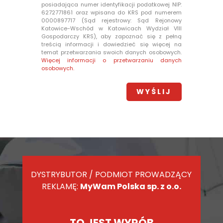
posiadająca numer identyfikacji podatkowej NIP:
6272771861 oraz wpisana do KRS pod numerem
0000897717 (Sąd rejestrowy: Sąd Rejonowy
Katowice-Wschód w Katowicach Wydział VIII
Gospodarczy KRS), aby zapoznać się z pełną
treścią informacji i dowiedzieć się więcej na
temat przetwarzania swoich danych osobowych.
Więcej informacji o przetwarzaniu danych
osobowych.
DYSTRYBUTOR / PODMIOT PROWADZĄCY
REKLAMĘ:
MyWam Polska sp. z o.o.
TO JEST WYRÓB