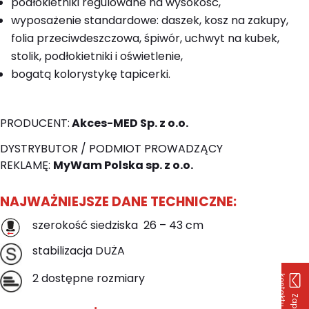
podłokietniki regulowane na wysokość,
wyposażenie standardowe: daszek, kosz na zakupy,
folia przeciwdeszczowa, śpiwór, uchwyt na kubek,
stolik, podłokietniki i oświetlenie,
bogatą kolorystykę tapicerki.
PRODUCENT:
Akces-MED Sp. z o.o.
DYSTRYBUTOR / PODMIOT PROWADZĄCY
REKLAMĘ:
MyWam Polska sp. z o.o.
NAJWAŻNIEJSZE DANE TECHNICZNE:
szerokość siedziska 26 – 43 cm
stabilizacja DUŻA
2 dostępne rozmiary
k
u