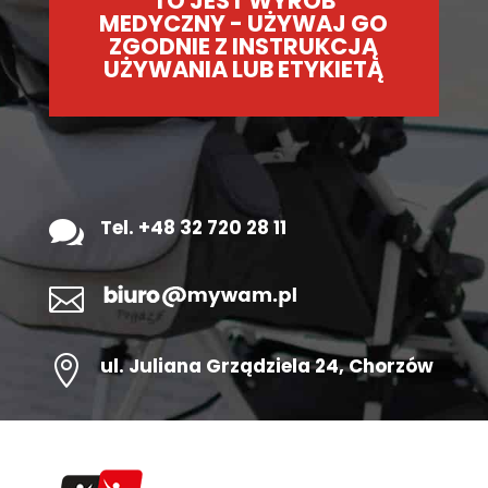
TO JEST WYRÓB
MEDYCZNY - UŻYWAJ GO
ZGODNIE Z INSTRUKCJĄ
UŻYWANIA LUB ETYKIETĄ

Tel. +48 32 720 28 11


ul.
Juliana Grządziela 24
, Chorzów