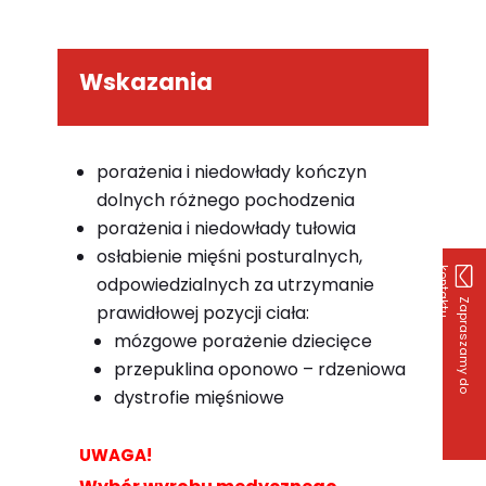
Wskazania
porażenia i niedowłady kończyn
dolnych różnego pochodzenia
porażenia i niedowłady tułowia
osłabienie mięśni posturalnych,
k
u
odpowiedzialnych za utrzymanie
Z
a
p
r
a
s
z
a
m
y
d
o
o
n
t
a
k
t
prawidłowej pozycji ciała:
mózgowe porażenie dziecięce
przepuklina oponowo – rdzeniowa
dystrofie mięśniowe
UWAGA!