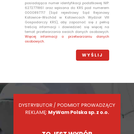
posiadająca numer identyfikacji podatkowej NIP:
6272771861 oraz wpisana do KRS pod numerem
0000897717 (Sąd rejestrowy: Sąd Rejonowy
Katowice-Wschód w Katowicach Wydział VIII
Gospodarczy KRS), aby zapoznać się z pełną
treścią informacji i dowiedzieć się więcej na
temat przetwarzania swoich danych osobowych.
Więcej informacji o przetwarzaniu danych
osobowych.
DYSTRYBUTOR / PODMIOT PROWADZĄCY
REKLAMĘ:
MyWam Polska sp. z o.o.