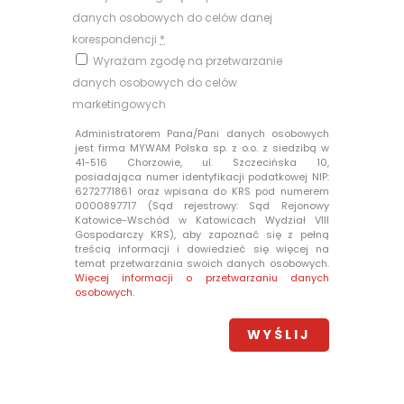
danych osobowych do celów danej
korespondencji
*
Wyrażam zgodę na przetwarzanie
danych osobowych do celów
marketingowych
Administratorem Pana/Pani danych osobowych
jest firma MYWAM Polska sp. z o.o. z siedzibą w
41-516 Chorzowie, ul. Szczecińska 10,
posiadająca numer identyfikacji podatkowej NIP:
6272771861 oraz wpisana do KRS pod numerem
0000897717 (Sąd rejestrowy: Sąd Rejonowy
Katowice-Wschód w Katowicach Wydział VIII
Gospodarczy KRS), aby zapoznać się z pełną
treścią informacji i dowiedzieć się więcej na
temat przetwarzania swoich danych osobowych.
Więcej informacji o przetwarzaniu danych
osobowych.