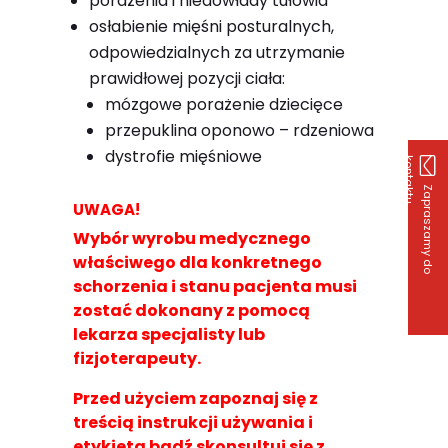
porażenia i niedowłady tułowia
osłabienie mięśni posturalnych,
odpowiedzialnych za utrzymanie
prawidłowej pozycji ciała:
mózgowe porażenie dziecięce
przepuklina oponowo – rdzeniowa
dystrofie mięśniowe
k
u
Z
a
p
r
a
s
z
a
m
y
d
o
o
n
t
a
k
t
UWAGA!
Wybór wyrobu medycznego
właściwego dla konkretnego
schorzenia i stanu pacjenta musi
zostać dokonany z pomocą
lekarza specjalisty lub
fizjoterapeuty.
Przed użyciem zapoznaj się z
treścią instrukcji używania i
etykietą bądź skonsultuj się z