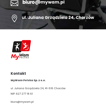


ul.
Juliana Grządziela 24
, Chorzów
Kontakt
MyWam Polska Sp. z o.o.
ul. Juliana Grządziela 24, 41-516 Chorzów
NIP: 627 277 18 61
biuro@mywam.pl