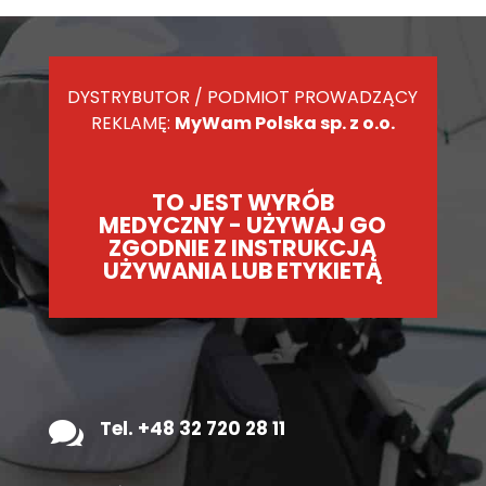
DYSTRYBUTOR / PODMIOT PROWADZĄCY
REKLAMĘ:
MyWam Polska sp. z o.o.
TO JEST WYRÓB
MEDYCZNY - UŻYWAJ GO
ZGODNIE Z INSTRUKCJĄ
UŻYWANIA LUB ETYKIETĄ

Tel. +48 32 720 28 11