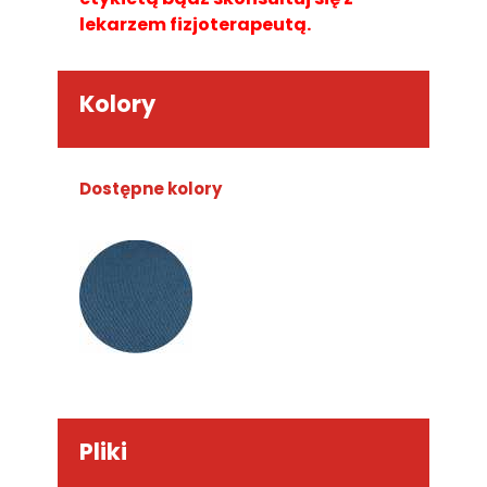
lekarzem fizjoterapeutą.
Kolory
Dostępne kolory
Pliki