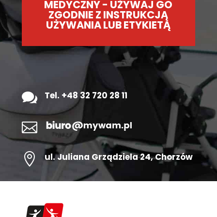
MEDYCZNY - UŻYWAJ GO
ZGODNIE Z INSTRUKCJĄ
UŻYWANIA LUB ETYKIETĄ

Tel. +48 32 720 28 11


ul.
Juliana Grządziela 24
, Chorzów