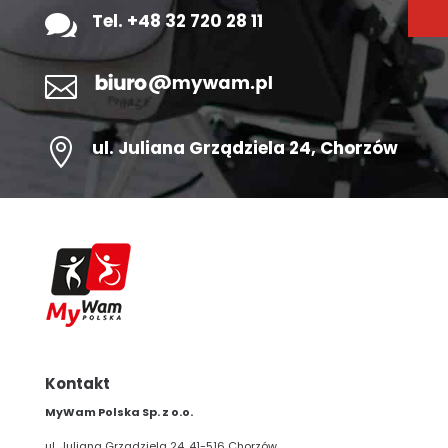

Tel. +48 32 720 28 11


ul.
Juliana Grządziela 24
, Chorzów
Kontakt
MyWam Polska Sp. z o.o.
ul. Juliana Grządziela 24, 41-516 Chorzów