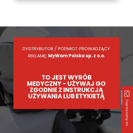
DYSTRYBUTOR / PODMIOT PROWADZĄCY
REKLAMĘ:
MyWam Polska sp. z o.o.
TO JEST WYRÓB
MEDYCZNY - UŻYWAJ GO
ZGODNIE Z INSTRUKCJĄ
k
u
UŻYWANIA LUB ETYKIETĄ
Z
a
p
r
a
s
z
a
m
y
d
o
o
n
t
a
k
t