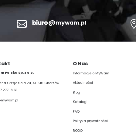

takt
O Nas
 Polska Sp. z o.o.
Informacje o MyWam
Aktualności
liana Grządziela 24, 41-516 Chorzów
7 277 18 61
Blog
@mywam.pl
Katalogi
FAQ
Polityka prywatności
RODO