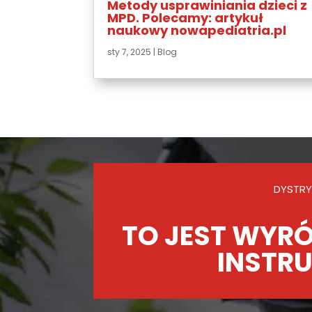
Metody usprawiniania dzieci z
MPD. Polecamy: artykuł
naukowy nowapediatria.pl
sty 7, 2025
|
Blog
DYSTRY
TO JEST WYRÓ
INSTRU