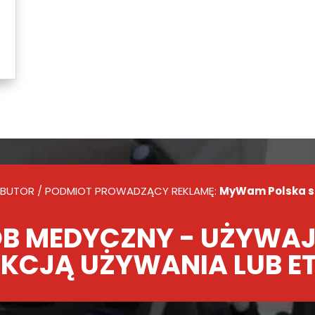
BUTOR / PODMIOT PROWADZĄCY REKLAMĘ:
MyWam Polska sp.
B MEDYCZNY - UŻYWAJ
KCJĄ UŻYWANIA LUB E