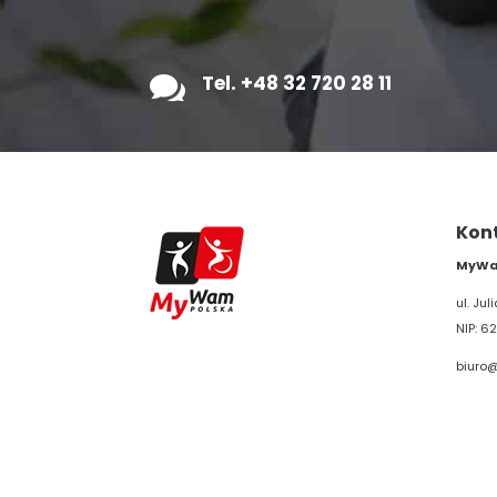

Tel. +48 32 720 28 11
Kon
MyWam
ul. Ju
NIP: 62
biuro