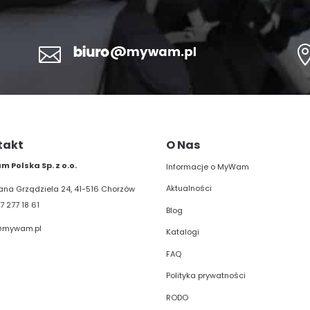

takt
O Nas
 Polska Sp. z o.o.
Informacje o MyWam
Aktualności
liana Grządziela 24, 41-516 Chorzów
7 277 18 61
Blog
@mywam.pl
Katalogi
FAQ
Polityka prywatności
RODO