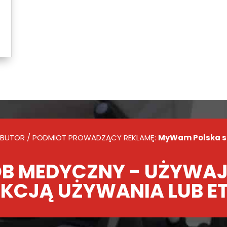
BUTOR / PODMIOT PROWADZĄCY REKLAMĘ:
MyWam Polska sp.
B MEDYCZNY - UŻYWAJ
KCJĄ UŻYWANIA LUB E