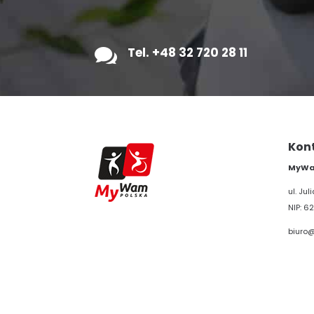

Tel. +48 32 720 28 11
Kon
MyWam
ul. Ju
NIP: 62
biuro