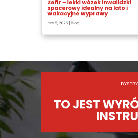
Zefir – lekki wózek inwalidzki
spacerowy idealny na lato i
wakacyjne wyprawy
cze 5, 2025
|
Blog
DYSTRY
TO JEST WYRÓ
INSTRU