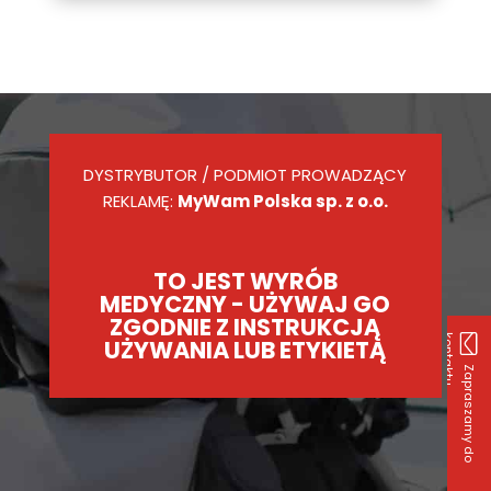
DYSTRYBUTOR / PODMIOT PROWADZĄCY
REKLAMĘ:
MyWam Polska sp. z o.o.
TO JEST WYRÓB
MEDYCZNY - UŻYWAJ GO
ZGODNIE Z INSTRUKCJĄ
k
u
UŻYWANIA LUB ETYKIETĄ
Z
a
p
r
a
s
z
a
m
y
d
o
o
n
t
a
k
t