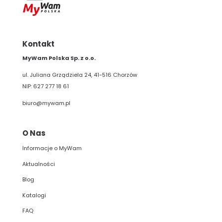
Kontakt
MyWam Polska Sp. z o.o.
ul. Juliana Grządziela 24, 41-516 Chorzów
NIP: 627 277 18 61
biuro@mywam.pl
O Nas
Informacje o MyWam
Aktualności
Blog
Katalogi
FAQ