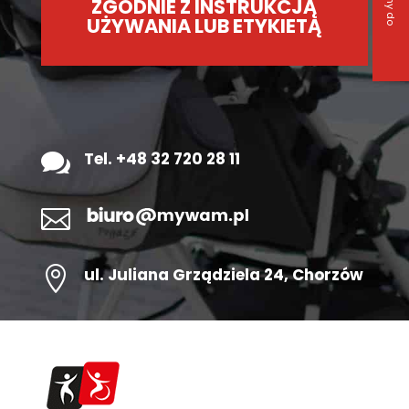
ZGODNIE Z INSTRUKCJĄ
UŻYWANIA LUB ETYKIETĄ

Tel. +48 32 720 28 11


ul.
Juliana Grządziela 24
, Chorzów